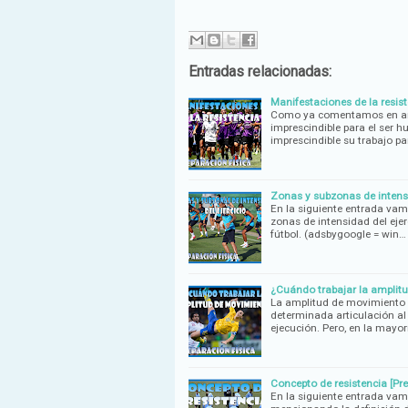
Entradas relacionadas:
Manifestaciones de la resist
Como ya comentamos en anter
imprescindible para el ser h
imprescindible su trabajo 
Zonas y subzonas de intensid
En la siguiente entrada vam
zonas de intensidad del ejer
fútbol. (adsbygoogle = win…
¿Cuándo trabajar la amplitud
La amplitud de movimiento e
determinada articulación al
ejecución. Pero, en la mayor
Concepto de resistencia [Pre
En la siguiente entrada vamo