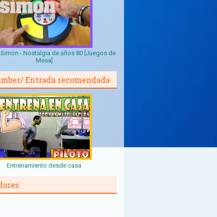
Simon - Nostalgia de años 80 [Juegos de
Mesa]
mber/ Entrada recomendada
Entrenamiento desde casa
dores