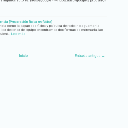
e algunos autores. (adsbygoogle = window.adsbygoogle || []).push({});
encia [Preparación física en fútbol]
irla como la capacidad física y psíquica de resistir o aguantar la
a los deportes de equipo encontramos dos formas de entrenarla, las
guient…
Leer más
Inicio
Entrada antigua →