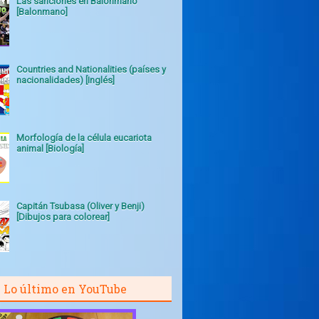
Las sanciones en Balonmano
[Balonmano]
Countries and Nationalities (países y
nacionalidades) [Inglés]
Morfología de la célula eucariota
animal [Biología]
Capitán Tsubasa (Oliver y Benji)
[Dibujos para colorear]
Lo último en YouTube