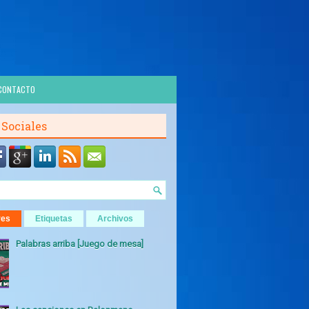
CONTACTO
 Sociales
res
Etiquetas
Archivos
Palabras arriba [Juego de mesa]