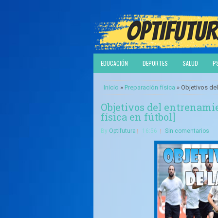
EDUCACIÓN
DEPORTES
SALUD
P
Inicio
»
Preparación física
» Objetivos del
Objetivos del entrenamie
física en fútbol]
By
Optifutura
16:56
Sin comentarios