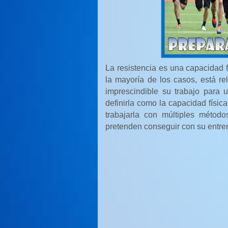
La resistencia es una capacidad 
la mayoría de los casos, está re
imprescindible su trabajo para 
definirla como la capacidad física
trabajarla con múltiples métod
pretenden conseguir con su entre