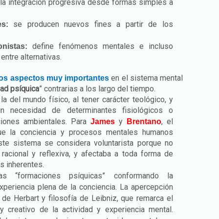
a integración progresiva desde formas simples a
se producen nuevos fines a partir de los
nes:
define fenómenos mentales e incluso
nistas:
entre alternativas.
en el sistema mental
os aspectos muy importantes
dad psíquica
” contrarias a los largo del tiempo.
la del mundo físico, al tener carácter teológico, y
in necesidad de determinantes fisiológicos o
ciones ambientales. Para
y
, el
James
Brentano
e la conciencia y procesos mentales humanos
ste sistema se considera voluntarista porque no
racional y reflexiva, y afectaba a toda forma de
s inherentes.
as “formaciones psíquicas” conformando la
experiencia plena de la conciencia. La apercepción
 de Herbart y filosofía de Leibniz, que remarca el
 y creativo de la actividad y experiencia mental.