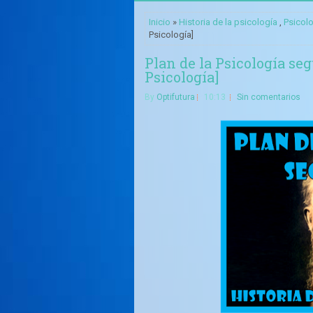
Inicio
»
Historia de la psicología
,
Psicol
Psicología]
Plan de la Psicología s
Psicología]
By
Optifutura
10:13
Sin comentarios