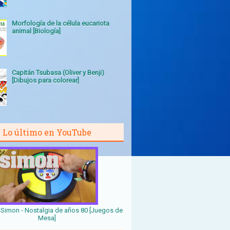
Morfología de la célula eucariota
animal [Biología]
Capitán Tsubasa (Oliver y Benji)
[Dibujos para colorear]
Lo último en YouTube
Simon - Nostalgia de años 80 [Juegos de
Mesa]