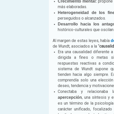
propone l
Crecimiento mental:
más elaboradas.
Heterogeneidad de los fi
perseguidos o alcanzados.
Desarrollo hacia los antago
histórico-culturales que oscilan 
Al margen de estas leyes, había
d
de Wundt, asociados a la “
causali
Era una causalidad diferente a 
dirigida a fines o metas s
respuestas reactivas a condi
sistema de Wundt supone qu
tienden hacia algo siempre. E
comprendía solo una elección 
deseo, tendencia y motivacione
Conectaba y relacionaba l
, una síntesis y 
apercepción
es un término de la psicología
carácter unificado, focalizado