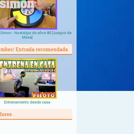
Simon - Nostalgia de años 80 [Juegos de
Mesa]
mber/ Entrada recomendada
Entrenamiento desde casa
dores