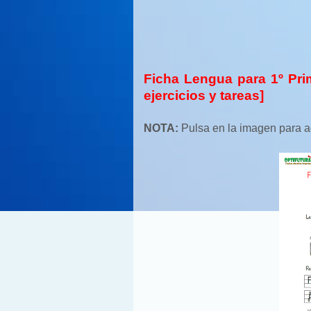
Ficha Lengua para 1º Prim
ejercicios y tareas]
NOTA:
Pulsa en la imagen para ac