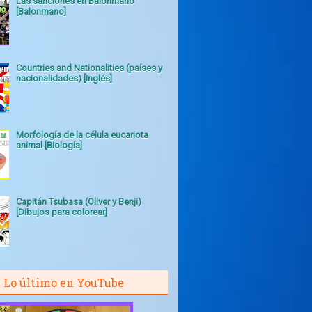
Las sanciones en Balonmano
[Balonmano]
Countries and Nationalities (países y
nacionalidades) [Inglés]
Morfología de la célula eucariota
animal [Biología]
Capitán Tsubasa (Oliver y Benji)
[Dibujos para colorear]
Lo último en YouTube