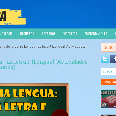
SICOLOGÍA
RECURSOS
ACERTIJOS
VIDEOTECA
EMPRENDIMIENTO
cha de refuerzo Lengua - La letra F [Lengua] [Actividades,
Redes
 - La letra F [Lengua] [Actividades,
fuerzo]
Popula