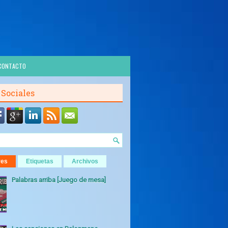
CONTACTO
 Sociales
res
Etiquetas
Archivos
Palabras arriba [Juego de mesa]