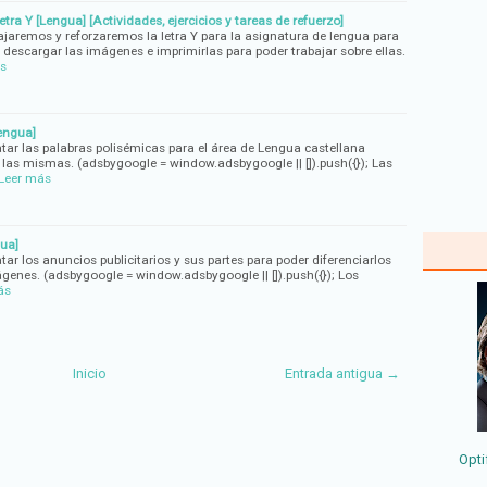
tra Y [Lengua] [Actividades, ejercicios y tareas de refuerzo]
bajaremos y reforzaremos la letra Y para la asignatura de lengua para
 descargar las imágenes e imprimirlas para poder trabajar sobre ellas.
s
engua]
tar las palabras polisémicas para el área de Lengua castellana
las mismas. (adsbygoogle = window.adsbygoogle || []).push({}); Las
Leer más
gua]
ar los anuncios publicitarios y sus partes para poder diferenciarlos
ágenes. (adsbygoogle = window.adsbygoogle || []).push({}); Los
ás
Inicio
Entrada antigua →
Opti