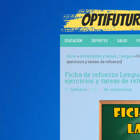
EDUCACIÓN
DEPORTES
SALUD
P
Inicio
»
Actividades y tareas
,
Lengua
» Fi
ejercicios y tareas de refuerzo]
Ficha de refuerzo Lengua
ejercicios y tareas de re
By
Optifutura
9:01
Sin comentarios