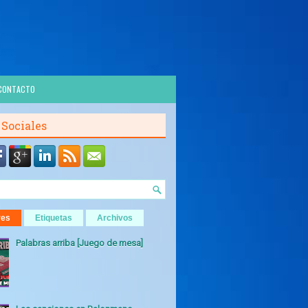
CONTACTO
 Sociales
res
Etiquetas
Archivos
Palabras arriba [Juego de mesa]