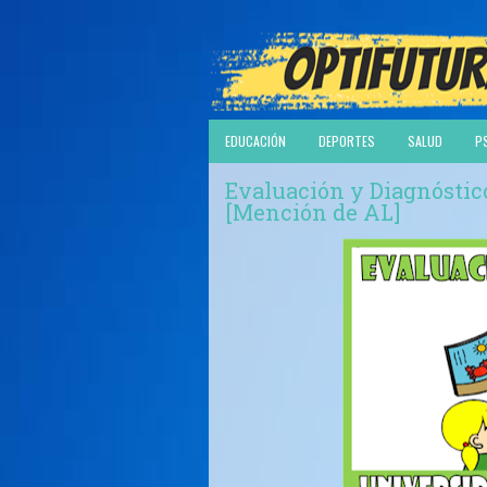
EDUCACIÓN
DEPORTES
SALUD
P
Evaluación y Diagnóstico
[Mención de AL]