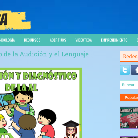
SICOLOGÍA
RECURSOS
ACERTIJOS
VIDEOTECA
EMPRENDIMIENTO
 de la Audición y el Lenguaje
Redes
Popula