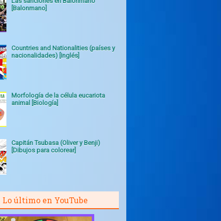
Las sanciones en Balonmano
[Balonmano]
Countries and Nationalities (países y
nacionalidades) [Inglés]
Morfología de la célula eucariota
animal [Biología]
Capitán Tsubasa (Oliver y Benji)
[Dibujos para colorear]
Lo último en YouTube