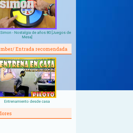
Simon - Nostalgia de años 80 [Juegos de
Mesa]
mber/ Entrada recomendada
Entrenamiento desde casa
dores