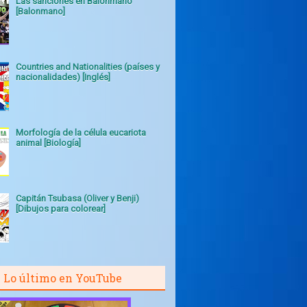
Las sanciones en Balonmano
[Balonmano]
Countries and Nationalities (países y
nacionalidades) [Inglés]
Morfología de la célula eucariota
animal [Biología]
Capitán Tsubasa (Oliver y Benji)
[Dibujos para colorear]
Lo último en YouTube