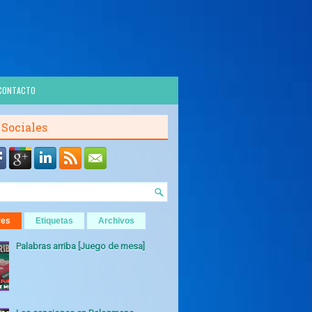
CONTACTO
 Sociales
res
Etiquetas
Archivos
Palabras arriba [Juego de mesa]