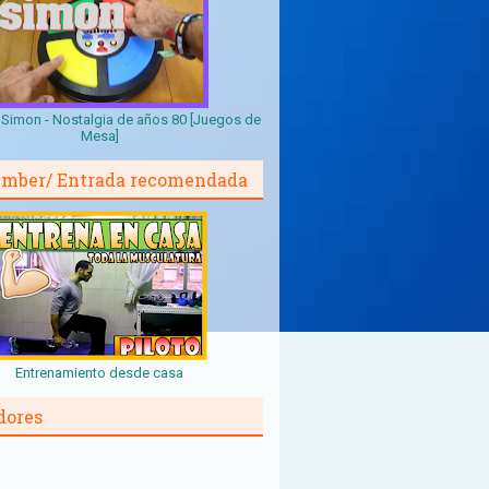
Simon - Nostalgia de años 80 [Juegos de
Mesa]
mber/ Entrada recomendada
Entrenamiento desde casa
dores