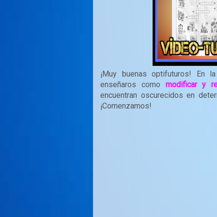
¡Muy buenas optifuturos! En l
enseñaros como
modificar y r
encuentran oscurecidos en dete
¡Comenzamos!