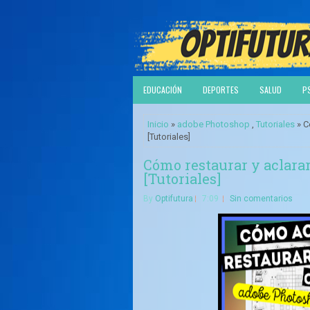
EDUCACIÓN
DEPORTES
SALUD
P
Inicio
»
adobe Photoshop
,
Tutoriales
» C
[Tutoriales]
Cómo restaurar y aclar
[Tutoriales]
By
Optifutura
7:09
Sin comentarios