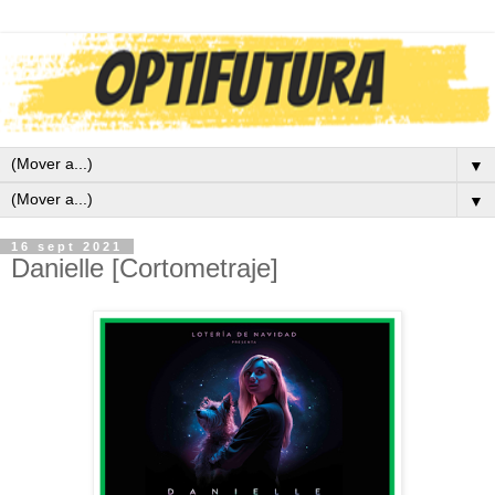
▼
▼
16 sept 2021
Danielle [Cortometraje]