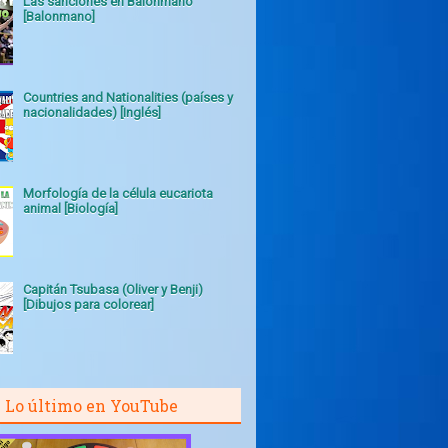
Las sanciones en Balonmano
[Balonmano]
Countries and Nationalities (países y
nacionalidades) [Inglés]
Morfología de la célula eucariota
animal [Biología]
Capitán Tsubasa (Oliver y Benji)
[Dibujos para colorear]
Lo último en YouTube