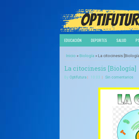
EDUCACIÓN
DEPORTES
SALUD
P
Inicio
»
Biología
» La citocinesis [Biología
La citocinesis [Biología]
By
Optifutura
10:03
Sin comentarios