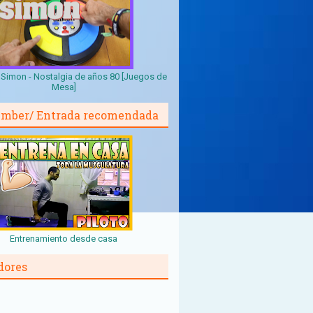
Simon - Nostalgia de años 80 [Juegos de
Mesa]
mber/ Entrada recomendada
Entrenamiento desde casa
dores