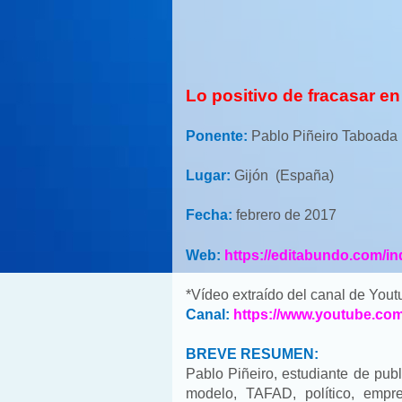
Lo positivo de fracasar en
Ponente:
Pablo Piñeiro Taboada
Lugar:
Gijón (España)
Fecha:
febrero de 2017
Web:
https://editabundo.com/in
*Vídeo extraído del canal de You
Canal:
https://www.youtube.c
BREVE RESUMEN:
Pablo Piñeiro, estudiante de publi
modelo, TAFAD, político, empr