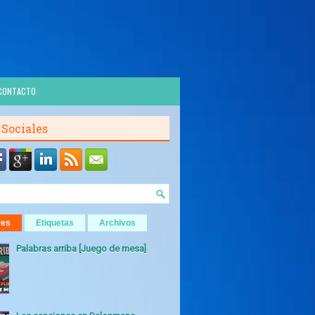
CONTACTO
 Sociales
res
Etiquetas
Archivos
Palabras arriba [Juego de mesa]