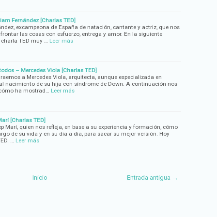
riam Fernández [Charlas TED]
ndez, excampeona de España de natación, cantante y actriz, que nos
frontar las cosas con esfuerzo, entrega y amor. En la siguiente
 charla TED muy …
Leer más
todos – Mercedes Viola [Charlas TED]
 traemos a Mercedes Viola, arquitecta, aunque especializada en
 al nacimiento de su hija con síndrome de Down. A continuación nos
e cómo ha mostrad…
Leer más
arí [Charlas TED]
p Marí, quien nos refleja, en base a su experiencia y formación, cómo
rgo de su vida y en su día a día, para sacar su mejor versión. Hoy
ED. …
Leer más
Inicio
Entrada antigua →