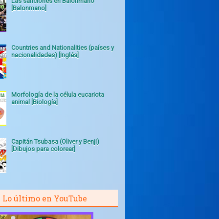
Las sanciones en Balonmano
[Balonmano]
Countries and Nationalities (países y
nacionalidades) [Inglés]
Morfología de la célula eucariota
animal [Biología]
Capitán Tsubasa (Oliver y Benji)
[Dibujos para colorear]
Lo último en YouTube