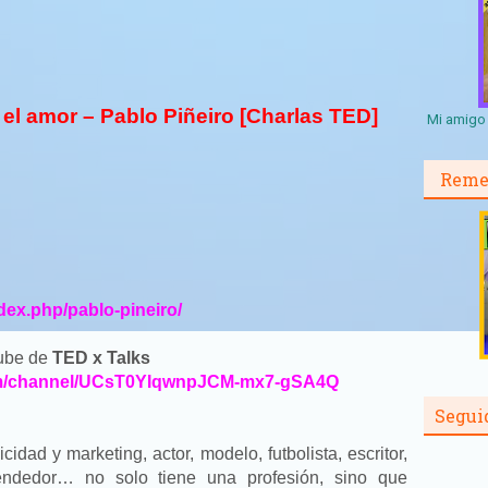
 el amor – Pablo Piñeiro [Charlas TED]
Mi amigo 
Reme
dex.php/pablo-pineiro/
tube de
TED x Talks
om/channel/UCsT0YIqwnpJCM-mx7-gSA4
Q
Segui
cidad y marketing, actor, modelo, futbolista, escritor,
endedor… no solo tiene una profesión, sino que