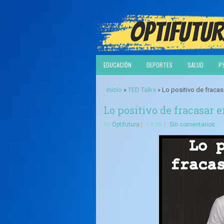
EDUCACIÓN
DEPORTES
SALUD
P
Inicio
»
TED Talks
» Lo positivo de fracasa
Lo positivo de fracasar e
By
Optifutura
14:39
Sin comentarios