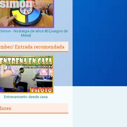
Simon - Nostalgia de años 80 [Juegos de
Mesa]
mber/ Entrada recomendada
Entrenamiento desde casa
dores