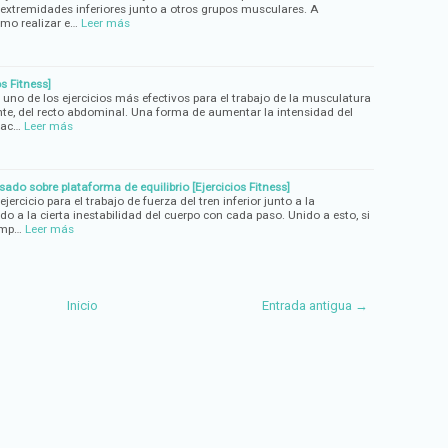
s extremidades inferiores junto a otros grupos musculares. A
mo realizar e…
Leer más
s Fitness]
 uno de los ejercicios más efectivos para el trabajo de la musculatura
te, del recto abdominal. Una forma de aumentar la intensidad del
vac…
Leer más
do sobre plataforma de equilibrio [Ejercicios Fitness]
ercicio para el trabajo de fuerza del tren inferior junto a la
ido a la cierta inestabilidad del cuerpo con cada paso. Unido a esto, si
omp…
Leer más
Inicio
Entrada antigua →