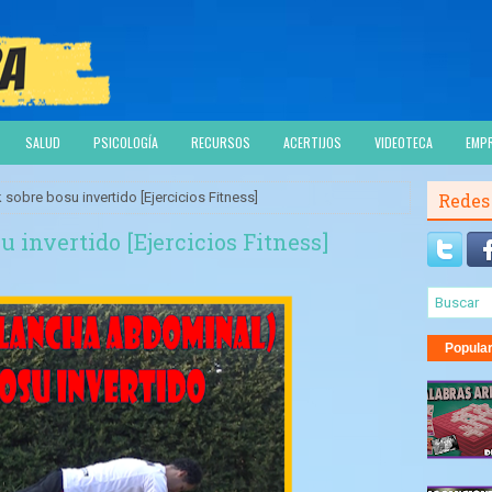
SALUD
PSICOLOGÍA
RECURSOS
ACERTIJOS
VIDEOTECA
EMP
 sobre bosu invertido [Ejercicios Fitness]
Redes
 invertido [Ejercicios Fitness]
Popula