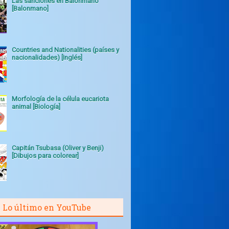
Las sanciones en Balonmano
[Balonmano]
Countries and Nationalities (países y
nacionalidades) [Inglés]
Morfología de la célula eucariota
animal [Biología]
Capitán Tsubasa (Oliver y Benji)
[Dibujos para colorear]
Lo último en YouTube