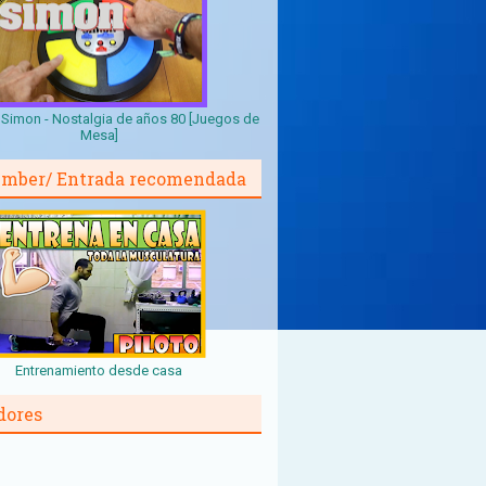
Simon - Nostalgia de años 80 [Juegos de
Mesa]
mber/ Entrada recomendada
Entrenamiento desde casa
dores