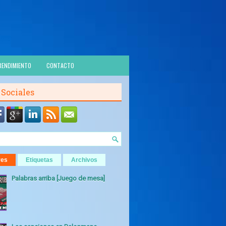
RENDIMIENTO
CONTACTO
 Sociales
res
Etiquetas
Archivos
Palabras arriba [Juego de mesa]