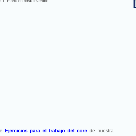
 1. Plank en bosu invertido.
re
Ejercicios para el trabajo del core
de nuestra