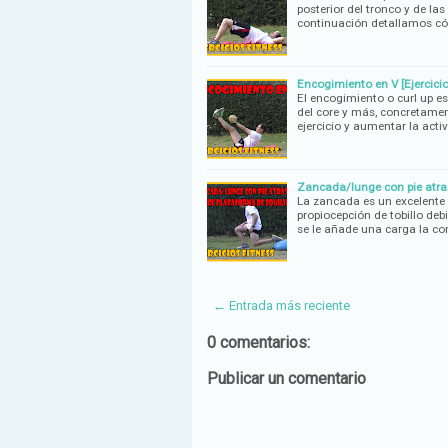
posterior del tronco y de la
continuación detallamos có
Encogimiento en V [Ejercicio
El encogimiento o curl up es
del core y más, concretamen
ejercicio y aumentar la acti
Zancada/lunge con pie atrasa
La zancada es un excelente ej
propiocepción de tobillo deb
se le añade una carga la c
← Entrada más reciente
0 comentarios:
Publicar un comentario