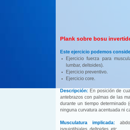
Plank sobre bosu invertido
Este ejercicio podemos conside
Ejercicio fuerza para muscula
lumbar, deltoides).
Ejercicio preventivo.
Ejercicio core.
Descripción:
En posición de cua
antebrazos con palmas de las ma
durante un tiempo determinado 
ninguna curvatura acentuada ni 
Musculatura implicada:
abdom
isquiotibiales, deltoides, etc.