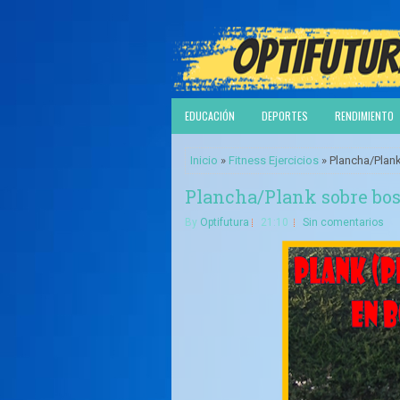
EDUCACIÓN
DEPORTES
RENDIMIENTO
Inicio
»
Fitness Ejercicios
» Plancha/Plank
Plancha/Plank sobre bosu
By
Optifutura
21:10
Sin comentarios