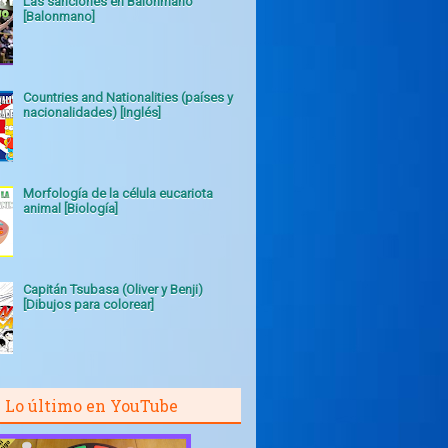
Las sanciones en Balonmano
[Balonmano]
Countries and Nationalities (países y
nacionalidades) [Inglés]
Morfología de la célula eucariota
animal [Biología]
Capitán Tsubasa (Oliver y Benji)
[Dibujos para colorear]
Lo último en YouTube