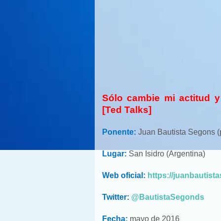
Sólo cambie mi actitud 
[Ted Talks]
Ponente:
Juan Bautista Segons (
Lugar:
San Isidro (Argentina)
Web oficial:
https://juanbautis
Twitter:
@BautistaSegonds
Fecha:
mayo de 2016