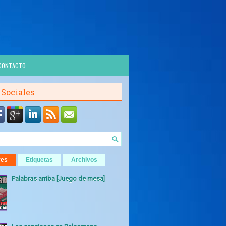
CONTACTO
 Sociales
res
Etiquetas
Archivos
Palabras arriba [Juego de mesa]