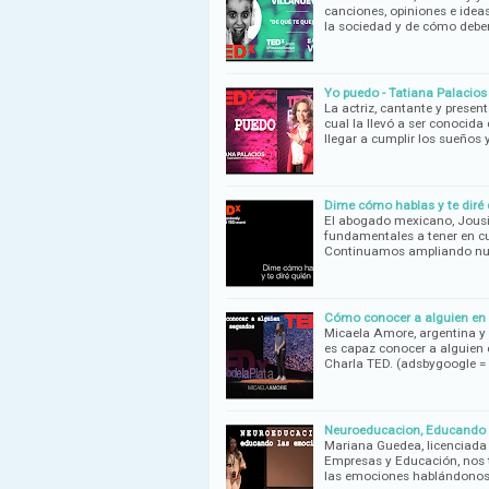
canciones, opiniones e ideas
la sociedad y de cómo debe
Yo puedo - Tatiana Palacios 
La actriz, cantante y presen
cual la llevó a ser conocid
llegar a cumplir los sueños
Dime cómo hablas y te diré q
El abogado mexicano, Jousi
fundamentales a tener en cue
Continuamos ampliando nue
Cómo conocer a alguien en 
Micaela Amore, argentina y
es capaz conocer a alguien
Charla TED. (adsbygoogle =
Neuroeducacion, Educando l
Mariana Guedea, licenciada
Empresas y Educación, nos t
las emociones hablándono