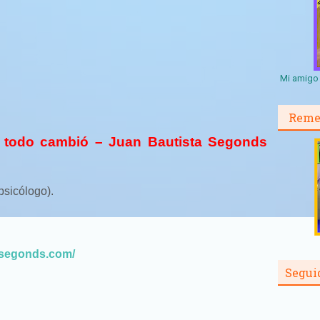
Mi amigo 
Reme
y todo cambió – Juan Bautista Segonds
psicólogo).
tasegonds.com/
Segui