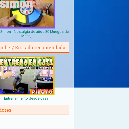
Simon - Nostalgia de años 80 [Juegos de
Mesa]
mber/ Entrada recomendada
Entrenamiento desde casa
dores