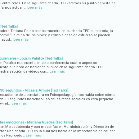
, entre otros. En la siguiente charla TED veremos su punto de vista de
ríamos actuar …
Leer más
[Ted Talks]
tadora Tatiana Palacios nos muestra en su charla TED su historia, la
a como “La reina de los niños” y como a base de esfuerzo se pueden
 y ayud…
Leer más
uién eres - Jousin Palafox [Ted Talks]
n Palafox nos cuenta en esta conferencia cuatro aspectos
nta a la hora de hablar en público en la siguiente charla TED.
stra sección de vídeos con…
Leer más
30 segundos - Micaela Amore [Ted Talks]
 estudiante de Licenciatura en Psicopedagogía nos habla sobre cómo
 en 30 segundos haciendo uso de las redes sociales en esta pequeña
 wind…
Leer más
as emociones - Mariana Guedea [Ted Talks]
 en Mercadotecnia y con maestrías en Administración y Dirección de
rae una charla TED en la cual nos habla de la importancia de educar
s de Neuroedu…
Leer más