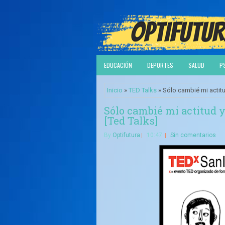
EDUCACIÓN
DEPORTES
SALUD
P
Inicio
»
TED Talks
» Sólo cambié mi actit
Sólo cambié mi actitud 
[Ted Talks]
By
Optifutura
10:47
Sin comentarios