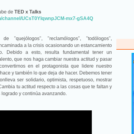
tube de
TED x Talks
om/channel/UCsT0YIqwnpJCM-mx7-gSA4Q
de "quejólogos", "reclamólogos", "todólogos",
 encaminada a la crisis ocasionando un estancamiento
mo. Debido a esto, resulta fundamental tener un
talento, que nos haga cambiar nuestra actitud y pasar
convertirnos en el protagonista que lidere nuestro
hace y también lo que deja de hacer. Debemos tener
onlleva ser solidario, optimista, respetuoso, mostrar
 Cambia tu actitud respecto a las cosas que te faltan y
as logrado y continúa avanzando.