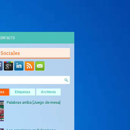
CONTACTO
 Sociales
res
Etiquetas
Archivos
Palabras arriba [Juego de mesa]