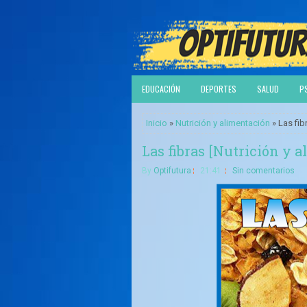
EDUCACIÓN
DEPORTES
SALUD
P
Inicio
»
Nutrición y alimentación
» Las fib
Las fibras [Nutrición y 
By
Optifutura
21:41
Sin comentarios