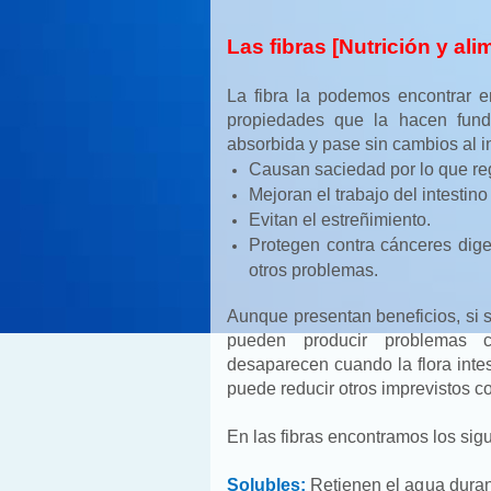
Las fibras [Nutrición y al
La fibra la podemos encontrar e
propiedades que la hacen fun
absorbida y pase sin cambios al i
Causan saciedad por lo que regu
Mejoran el trabajo del intestino
Evitan el estreñimiento.
Protegen contra cánceres dige
otros problemas.
Aunque presentan beneficios, si
pueden producir problemas c
desaparecen cuando la flora inte
puede reducir otros imprevistos c
En las fibras encontramos los sig
Solubles:
Retienen el agua durant