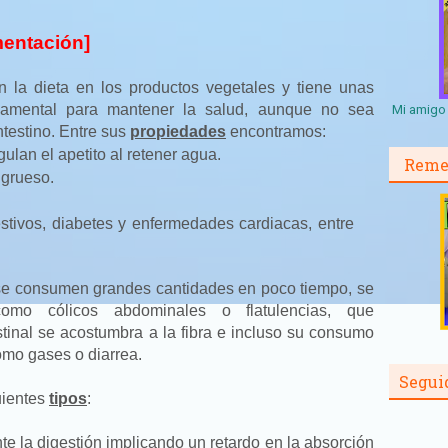
imentación]
n la dieta en los productos vegetales y tiene unas
damental para mantener la salud, aunque no sea
Mi amigo 
ntestino. Entre sus
propiedades
encontramos:
lan el apetito al retener agua.
Reme
 grueso.
stivos, diabetes y enfermedades cardiacas, entre
 se consumen grandes cantidades en poco tiempo, se
omo cólicos abdominales o flatulencias, que
stinal se acostumbra a la fibra e incluso su consumo
omo gases o diarrea.
Segui
uientes
tipos
:
e la digestión implicando un retardo en la absorción