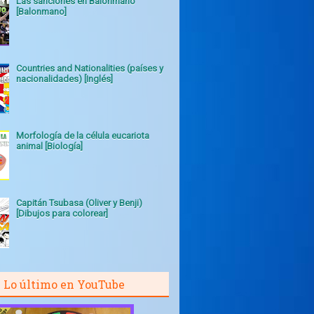
Las sanciones en Balonmano
[Balonmano]
Countries and Nationalities (países y
nacionalidades) [Inglés]
Morfología de la célula eucariota
animal [Biología]
Capitán Tsubasa (Oliver y Benji)
[Dibujos para colorear]
Lo último en YouTube