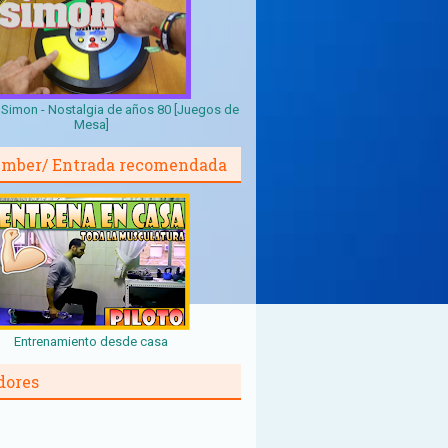
Simon - Nostalgia de años 80 [Juegos de
Mesa]
mber/ Entrada recomendada
Entrenamiento desde casa
dores