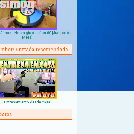
Simon - Nostalgia de años 80 [Juegos de
Mesa]
mber/ Entrada recomendada
Entrenamiento desde casa
dores