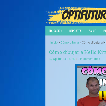
EDUCACIÓN
DEPORTES
SALUD
P
Inicio
»
Cómo dibujar
» Cómo dibujar a He
Cómo dibujar a Hello Kit
By
Optifutura
6:25
Sin comentarios