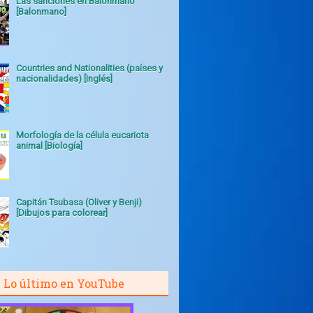
Las sanciones en Balonmano
[Balonmano]
Countries and Nationalities (países y
nacionalidades) [Inglés]
Morfología de la célula eucariota
animal [Biología]
Capitán Tsubasa (Oliver y Benji)
[Dibujos para colorear]
Lo último en YouTube