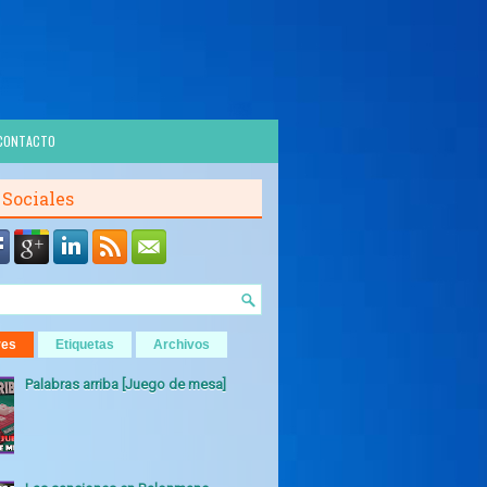
CONTACTO
 Sociales
res
Etiquetas
Archivos
Palabras arriba [Juego de mesa]