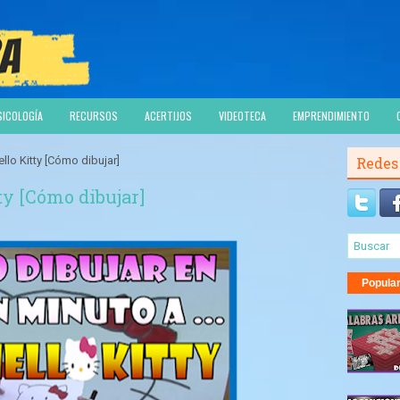
SICOLOGÍA
RECURSOS
ACERTIJOS
VIDEOTECA
EMPRENDIMIENTO
llo Kitty [Cómo dibujar]
Redes
ty [Cómo dibujar]
Popula