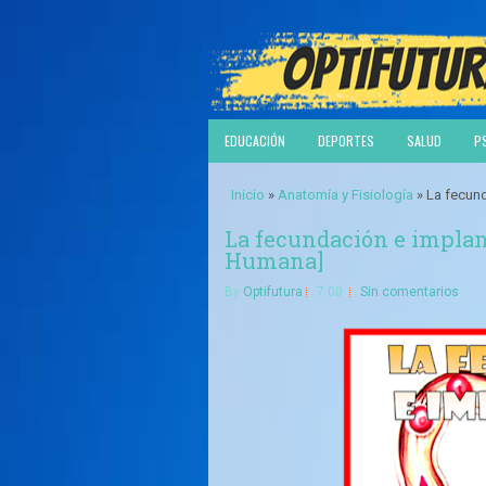
EDUCACIÓN
DEPORTES
SALUD
P
Inicio
»
Anatomía y Fisiología
» La fecund
La fecundación e implan
Humana]
By
Optifutura
7:00
Sin comentarios