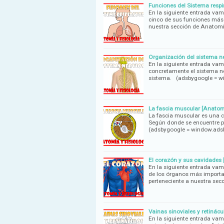
Funciones del Sistema respi
En la siguiente entrada vam
cinco de sus funciones más 
nuestra sección de Anatomí
Organización del sistema ne
En la siguiente entrada vam
concretamente el sistema n
sistema. (adsbygoogle = 
La fascia muscular [Anatomí
La fascia muscular es una ca
Según donde se encuentre pu
(adsbygoogle = window.ad
El corazón y sus cavidades 
En la siguiente entrada vam
de los órganos más importa
perteneciente a nuestra sec
Vainas sinoviales y retinácu
En la siguiente entrada vamo