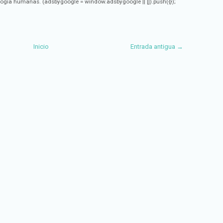
logía humanas. (adsbygoogle = window.adsbygoogle || []).push({});
Inicio
Entrada antigua →