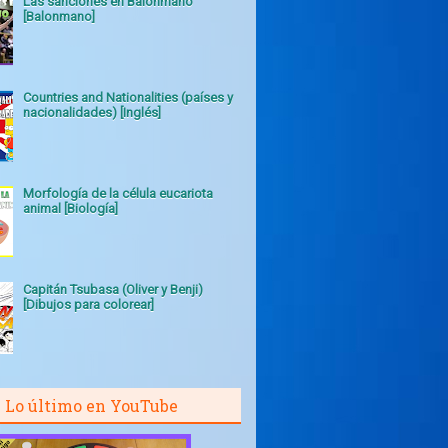
Las sanciones en Balonmano
[Balonmano]
Countries and Nationalities (países y
nacionalidades) [Inglés]
Morfología de la célula eucariota
animal [Biología]
Capitán Tsubasa (Oliver y Benji)
[Dibujos para colorear]
Lo último en YouTube