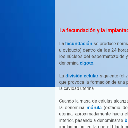
La fecundación y la implanta
La
se produce normal
fecundación
u oviducto) dentro de las 24 horas
los núcleos del espermatozoide y
denomina
.
cigoto
La
siguiente (cliv
división celular
que provoca la formación de una pe
la cavidad uterina.
Cuando la masa de células alcanza
la denomina
(estadio de 
mórula
uterina, aproximadamente hacia el
interior, pasando a denominarse
b
implantación, en la que el blastoc