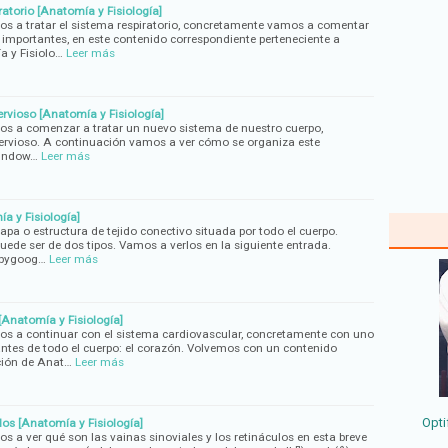
ratorio [Anatomía y Fisiología]
os a tratar el sistema respiratorio, concretamente vamos a comentar
importantes, en este contenido correspondiente perteneciente a
a y Fisiolo…
Leer más
rvioso [Anatomía y Fisiología]
os a comenzar a tratar un nuevo sistema de nuestro cuerpo,
ervioso. A continuación vamos a ver cómo se organiza este
window…
Leer más
a y Fisiología]
pa o estructura de tejido conectivo situada por todo el cuerpo.
ede ser de dos tipos. Vamos a verlos en la siguiente entrada.
sbygoog…
Leer más
[Anatomía y Fisiología]
os a continuar con el sistema cardiovascular, concretamente con uno
ntes de todo el cuerpo: el corazón. Volvemos con un contenido
ción de Anat…
Leer más
Opti
los [Anatomía y Fisiología]
s a ver qué son las vainas sinoviales y los retináculos en esta breve