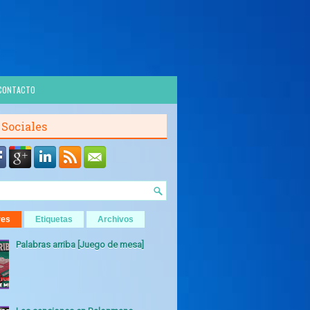
CONTACTO
 Sociales
res
Etiquetas
Archivos
Palabras arriba [Juego de mesa]