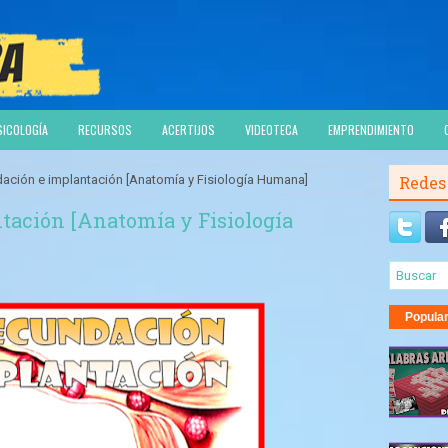
SICOLOGÍA
RECURSOS
ACERTIJOS
VIDEOTECA
EMPRENDIMIENTO
ación e implantación [Anatomía y Fisiología Humana]
Redes
tación [Anatomía y Fisiología
Popula