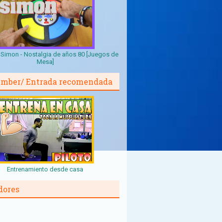
Simon - Nostalgia de años 80 [Juegos de
Mesa]
mber/ Entrada recomendada
Entrenamiento desde casa
dores