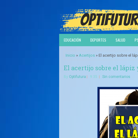
EDUCACIÓN
DEPORTES
SALUD
P
Inicio
»
Acertijos
» El acertijo sobre el láp
El acertijo sobre el lápiz
By
Optifutura
9:35
Sin comentarios