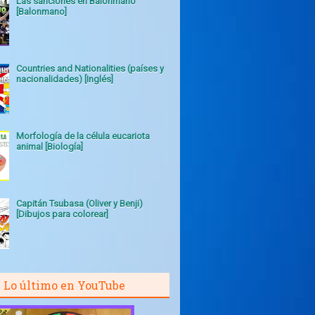
Las sanciones en Balonmano
[Balonmano]
Countries and Nationalities (países y
nacionalidades) [Inglés]
Morfología de la célula eucariota
animal [Biología]
Capitán Tsubasa (Oliver y Benji)
[Dibujos para colorear]
Lo último en YouTube