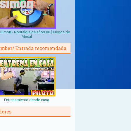
Simon - Nostalgia de años 80 [Juegos de
Mesa]
mber/ Entrada recomendada
Entrenamiento desde casa
dores