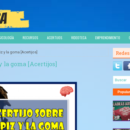
SICOLOGÍA
RECURSOS
ACERTIJOS
VIDEOTECA
EMPRENDIMIENTO
iz y la goma [Acertijos]
Redes
 y la goma [Acertijos]
Popula