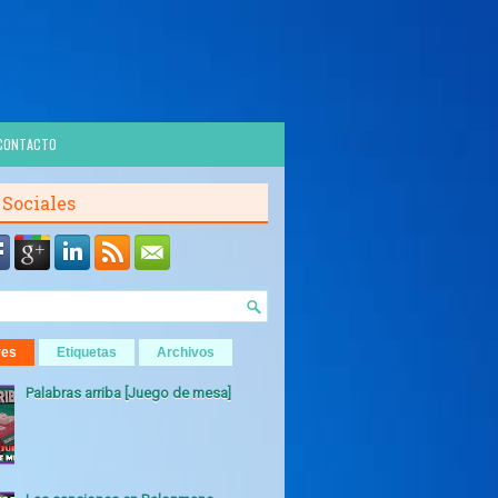
CONTACTO
 Sociales
res
Etiquetas
Archivos
Palabras arriba [Juego de mesa]