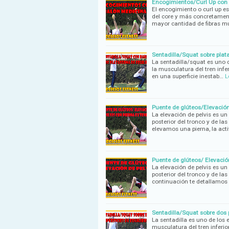
Encogimientos/Curl Up con b
El encogimiento o curl up es
del core y más concretamen
mayor cantidad de fibras m
Sentadilla/Squat sobre plata
La sentadilla/squat es uno d
la musculatura del tren infe
en una superficie inestab…
L
Puente de glúteos/Elevación 
La elevación de pelvis es un
posterior del tronco y de la
elevamos una pierna, la act
Puente de glúteos/ Elevación 
La elevación de pelvis es un
posterior del tronco y de la
continuación te detallamos
Sentadilla/Squat sobre dos p
La sentadilla es uno de los 
musculatura del tren inferio