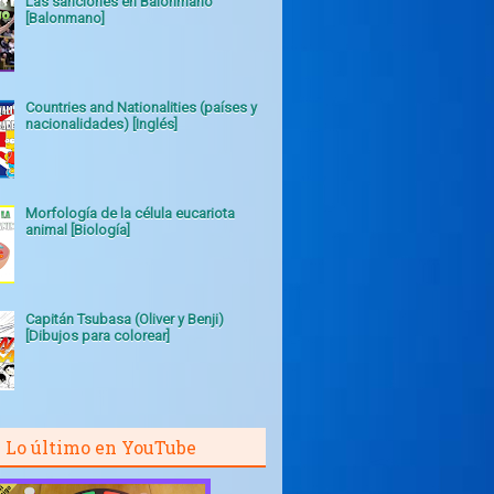
Las sanciones en Balonmano
[Balonmano]
Countries and Nationalities (países y
nacionalidades) [Inglés]
Morfología de la célula eucariota
animal [Biología]
Capitán Tsubasa (Oliver y Benji)
[Dibujos para colorear]
Lo último en YouTube