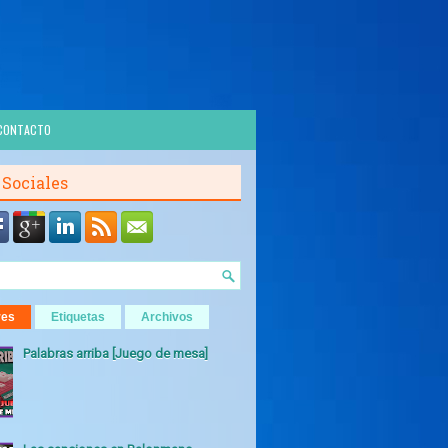
CONTACTO
 Sociales
res
Etiquetas
Archivos
Palabras arriba [Juego de mesa]