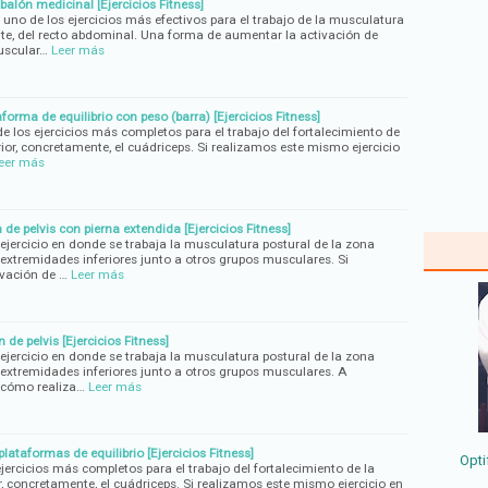
alón medicinal [Ejercicios Fitness]
 uno de los ejercicios más efectivos para el trabajo de la musculatura
te, del recto abdominal. Una forma de aumentar la activación de
uscular…
Leer más
forma de equilibrio con peso (barra) [Ejercicios Fitness]
e los ejercicios más completos para el trabajo del fortalecimiento de
rior, concretamente, el cuádriceps. Si realizamos este mismo ejercicio
eer más
de pelvis con pierna extendida [Ejercicios Fitness]
 ejercicio en donde se trabaja la musculatura postural de la zona
s extremidades inferiores junto a otros grupos musculares. Si
ivación de …
Leer más
de pelvis [Ejercicios Fitness]
 ejercicio en donde se trabaja la musculatura postural de la zona
s extremidades inferiores junto a otros grupos musculares. A
 cómo realiza…
Leer más
lataformas de equilibrio [Ejercicios Fitness]
Opti
ejercicios más completos para el trabajo del fortalecimiento de la
r, concretamente, el cuádriceps. Si realizamos este mismo ejercicio en