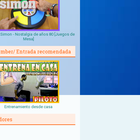
Simon - Nostalgia de años 80 [Juegos de
Mesa]
mber/ Entrada recomendada
Entrenamiento desde casa
dores