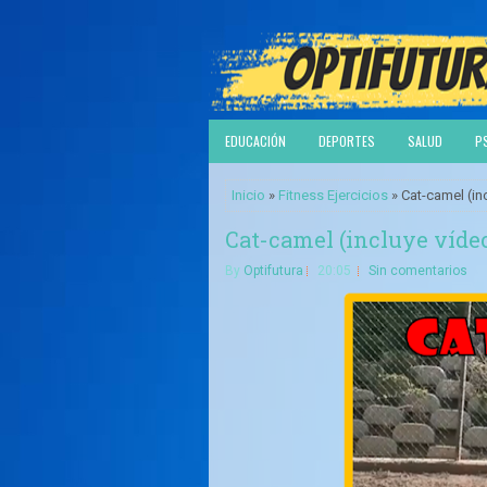
EDUCACIÓN
DEPORTES
SALUD
P
Inicio
»
Fitness Ejercicios
» Cat-camel (inc
Cat-camel (incluye vídeo 
By
Optifutura
20:05
Sin comentarios