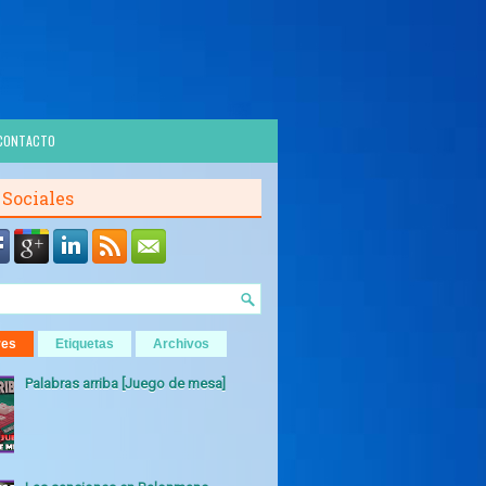
CONTACTO
 Sociales
res
Etiquetas
Archivos
Palabras arriba [Juego de mesa]