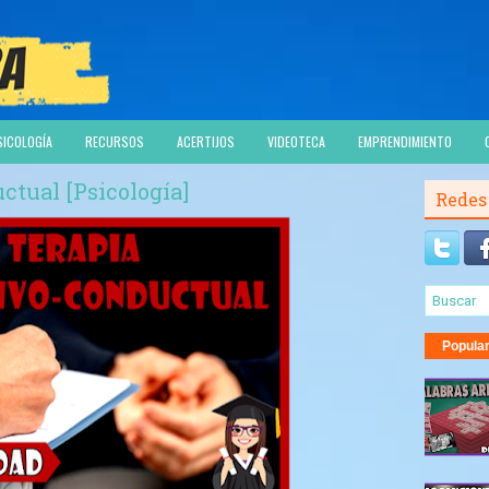
SICOLOGÍA
RECURSOS
ACERTIJOS
VIDEOTECA
EMPRENDIMIENTO
ctual [Psicología]
Redes
Popula