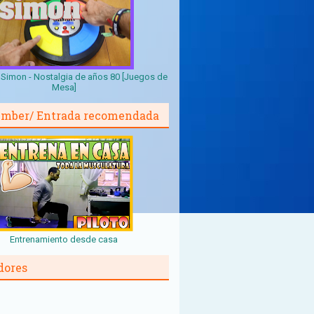
Simon - Nostalgia de años 80 [Juegos de
Mesa]
mber/ Entrada recomendada
Entrenamiento desde casa
dores