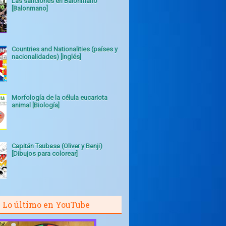
Las sanciones en Balonmano
[Balonmano]
Countries and Nationalities (países y
nacionalidades) [Inglés]
Morfología de la célula eucariota
animal [Biología]
Capitán Tsubasa (Oliver y Benji)
[Dibujos para colorear]
Lo último en YouTube