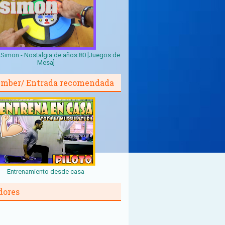
Simon - Nostalgia de años 80 [Juegos de
Mesa]
mber/ Entrada recomendada
Entrenamiento desde casa
dores