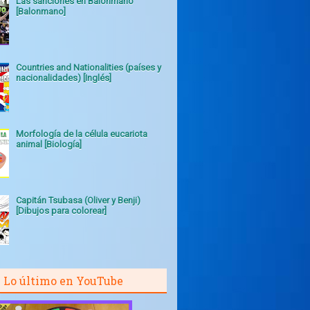
Las sanciones en Balonmano
[Balonmano]
Countries and Nationalities (países y
nacionalidades) [Inglés]
Morfología de la célula eucariota
animal [Biología]
Capitán Tsubasa (Oliver y Benji)
[Dibujos para colorear]
Lo último en YouTube