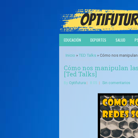
EDUCACIÓN
DEPORTES
SALUD
P
Inicio
»
TED Talks
» Cómo nos manipulan la
Cómo nos manipulan las 
[Ted Talks]
By
Optifutura
8:05
Sin comentarios