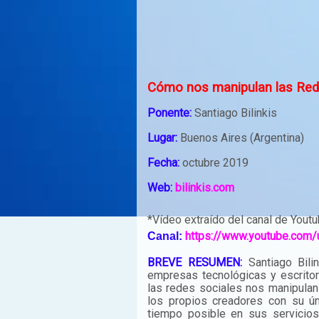
Cómo nos manipulan las Redes
Ponente:
Santiago Bilinkis
Lugar:
Buenos Aires (Argentina)
Fecha:
octubre 2019
Web:
bilinkis.com
*Vídeo extraído del canal de Yout
https://www.youtube.com/
Canal:
BREVE RESUMEN:
Santiago Bili
empresas tecnológicas y escritor
las redes sociales nos manipulan
los propios creadores con su ú
tiempo posible en sus servicios