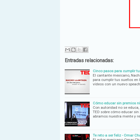
Entradas relacionadas:
Cinco pasos para cumplir tu
El cantante mexicano, Nacho
para cumplir tus sueños en
vídeos con un nuevo speach 
Cómo educar sin premios ni
Con autoridad no se educa, 
TED sobre cómo educar sin p
abramos nuestra mente y r
Te reto a ser feliz - Omar Ch
El actor mexicano Omar Chap