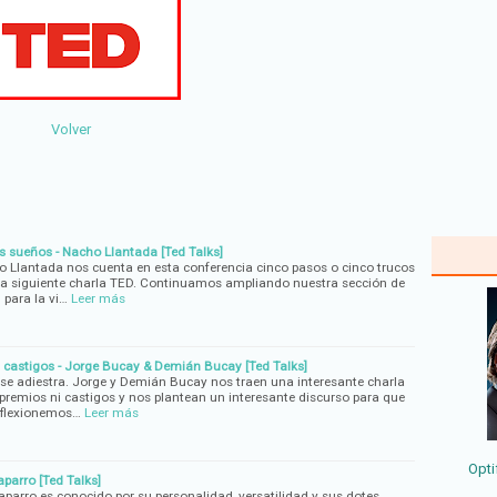
Volver
s sueños - Nacho Llantada [Ted Talks]
 Llantada nos cuenta en esta conferencia cinco pasos o cinco trucos
 la siguiente charla TED. Continuamos ampliando nuestra sección de
para la vi…
Leer más
 castigos - Jorge Bucay & Demián Bucay [Ted Talks]
se adiestra. Jorge y Demián Bucay nos traen una interesante charla
remios ni castigos y nos plantean un interesante discurso para que
eflexionemos…
Leer más
Opti
aparro [Ted Talks]
arro es conocido por su personalidad, versatilidad y sus dotes