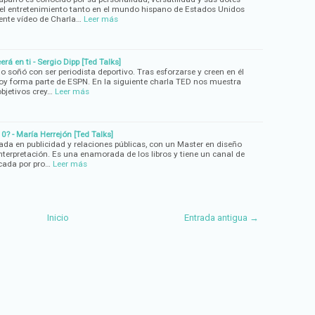
l entretenimiento tanto en el mundo hispano de Estados Unidos
ente vídeo de Charla…
Leer más
eerá en ti - Sergio Dipp [Ted Talks]
o soñó con ser periodista deportivo. Tras esforzarse y creen en él
oy forma parte de ESPN. En la siguiente charla TED nos muestra
bjetivos crey…
Leer más
0? - María Herrejón [Ted Talks]
ada en publicidad y relaciones públicas, con un Master en diseño
nterpretación. Es una enamorada de los libros y tiene un canal de
cada por pro…
Leer más
Inicio
Entrada antigua →