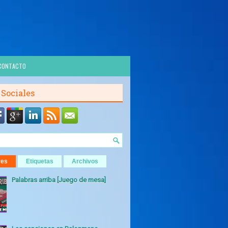
CONTACTO
 Sociales
res
Etiquetas
Archivos
Palabras arriba [Juego de mesa]