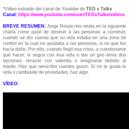
*Vídeo extraído del canal de Youtube de
TED x Talks
Canal:
https://www.youtube.com/user/TEDxTalks/videos
BREVE RESUMEN:
Jorge Rosas nos relata en la siguiente
charla como pasó de destruir a las personas a construir,
cuando se dio cuenta que su vida estaba en una zona de
conforl en la cual no ayudaba a las personas, si no que les
hacía daño. Por ello, cuando llegó esa crisis, a cuestionarse
qué hacer, si seguir con esa vida o dar un giro tenía dos
opciones: renacer con valentía o resignarse debido al
miedo. Hay que reescribir nuestro guion. Si no te gusta tu
vida o cambiaste de prioridades, haz algo.
VÍDEO: