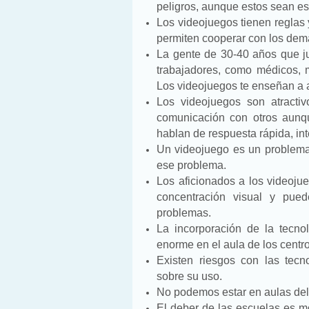
peligros, aunque estos sean e
Los videojuegos tienen reglas
permiten cooperar con los demá
La gente de 30-40 años que j
trabajadores, como médicos, 
Los videojuegos te enseñan a 
Los videojuegos son atractiv
comunicación con otros aunq
hablan de respuesta rápida, in
Un videojuego es un problema
ese problema.
Los aficionados a los videoju
concentración visual y pue
problemas.
La incorporación de la tecno
enorme en el aula de los centro
Existen riesgos con las tecn
sobre su uso.
No podemos estar en aulas del 
El deber de las escuelas es m