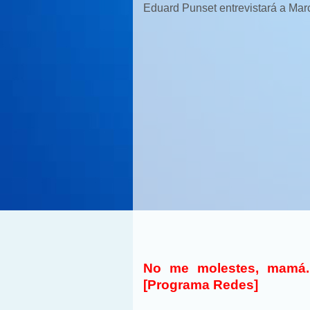
Eduard Punset entrevistará a Mar
No me molestes, mamá.
[Programa Redes]