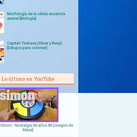
Morfología de la célula eucariota
animal [Biología]
Capitán Tsubasa (Oliver y Benji)
[Dibujos para colorear]
Lo último en YouTube
Simon - Nostalgia de años 80 [Juegos de
Mesa]