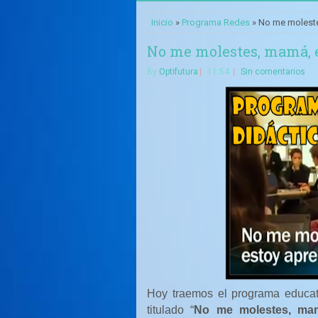
Inicio
»
Programa Redes
» No me moleste
No me molestes, mamá, 
By
Optifutura
11:54
Sin comentarios
Hoy traemos el programa educa
titulado “
No me molestes, mam