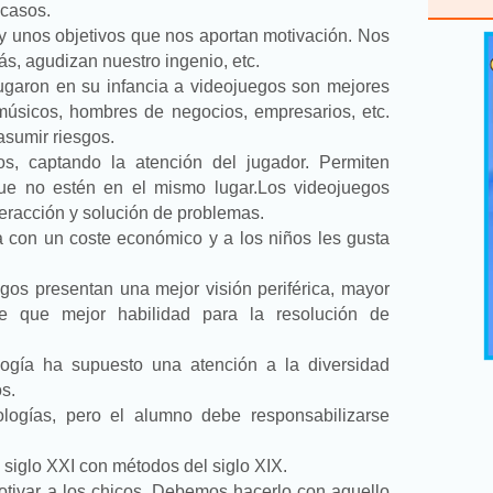
scasos.
 y unos objetivos que nos aportan motivación. Nos
s, agudizan nuestro ingenio, etc.
ugaron en su infancia a videojuegos son mejores
músicos, hombres de negocios, empresarios, etc.
asumir riesgos.
os, captando la atención del jugador. Permiten
ue no estén en el mismo lugar.
Los videojuegos
teracción y solución de problemas.
 con un coste económico y a los niños les gusta
egos presentan una mejor visión periférica, mayor
de que mejor habilidad para la resolución de
logía ha supuesto una atención a la diversidad
s.
ologías, pero el alumno debe responsabilizarse
siglo XXI con métodos del siglo XIX.
otivar a los chicos. Debemos hacerlo con aquello