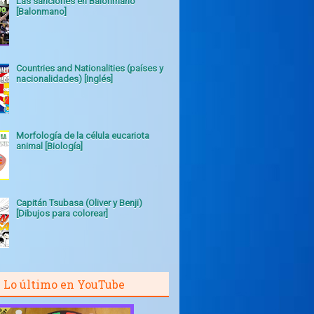
Las sanciones en Balonmano
[Balonmano]
Countries and Nationalities (países y
nacionalidades) [Inglés]
Morfología de la célula eucariota
animal [Biología]
Capitán Tsubasa (Oliver y Benji)
[Dibujos para colorear]
Lo último en YouTube