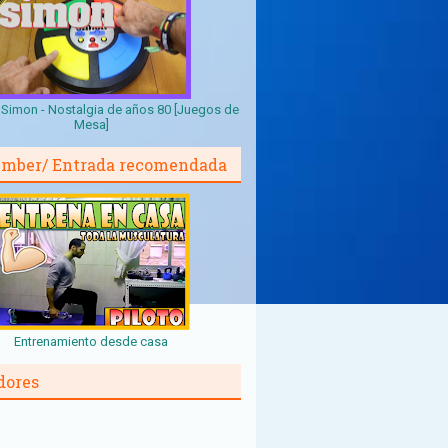
Simon - Nostalgia de años 80 [Juegos de
Mesa]
mber/ Entrada recomendada
Entrenamiento desde casa
dores