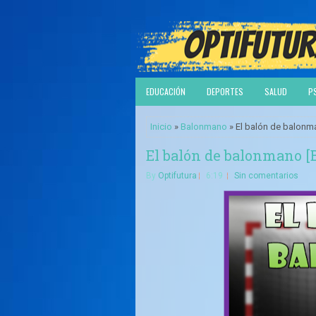
EDUCACIÓN
DEPORTES
SALUD
P
Inicio
»
Balonmano
» El balón de balonm
El balón de balonmano 
By
Optifutura
6:19
Sin comentarios