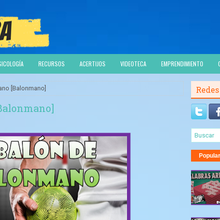
SICOLOGÍA
RECURSOS
ACERTIJOS
VIDEOTECA
EMPRENDIMIENTO
ano [Balonmano]
Redes
[Balonmano]
Popula