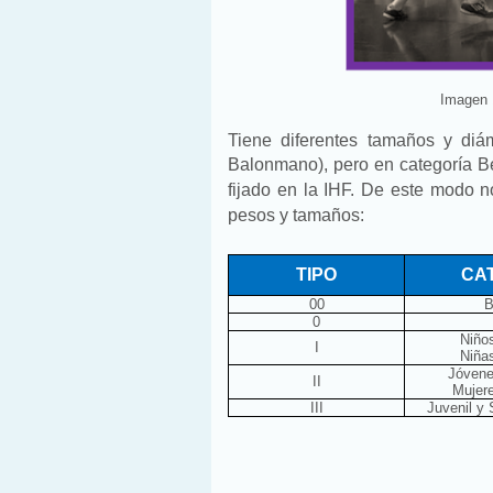
Imagen 
Tiene diferentes tamaños y diá
Balonmano), pero en categoría B
fijado en la IHF.
De este modo no
pesos y tamaños:
TIPO
CA
00
B
0
Niño
I
Niña
Jóvene
II
Mujer
III
Juvenil y 