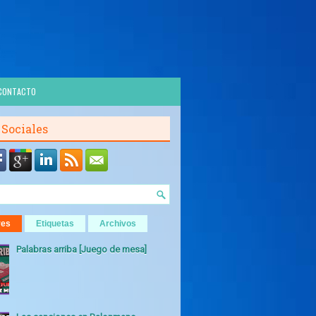
CONTACTO
 Sociales
res
Etiquetas
Archivos
Palabras arriba [Juego de mesa]