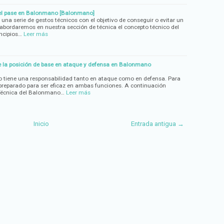
del pase en Balonmano [Balonmano]
na serie de gestos técnicos con el objetivo de conseguir o evitar un
a abordaremos en nuestra sección de técnica el concepto técnico del
ncipios…
Leer más
e la posición de base en ataque y defensa en Balonmano
tiene una responsabilidad tanto en ataque como en defensa. Para
r preparado para ser eficaz en ambas funciones. A continuación
Técnica del Balonmano…
Leer más
Inicio
Entrada antigua →