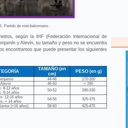
1. Partido de mini-balonmano.
metros, según la IHF (Federación Internacional de
enjamín y Alevín, su tamaño y peso no se encuentra
s encontramos que puede presentar los siguientes
TAMAÑO (en
TEGORÍA
PESO (en g)
cm)
enjamín
44-46
170-200
Alevín
46-50
< 290
s: 8-12 años
50-52
290-330
s: 8-14 años
s: 12-16 años
54-56
325-375
es: + 14 años
Senior (+16 años)
58-60
425-475