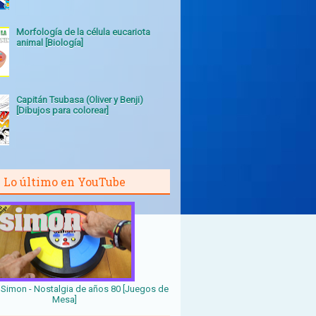
Morfología de la célula eucariota
animal [Biología]
Capitán Tsubasa (Oliver y Benji)
[Dibujos para colorear]
Lo último en YouTube
Simon - Nostalgia de años 80 [Juegos de
Mesa]