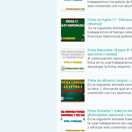
trabajaremos los países de 
este contenido con tus alu
Ficha de Inglés 17 - Refuerza
refuerzo]
En la siguiente entrada con
trabajaremos el tiempo verb
Exercises (ejercicios) podr
Ficha Naturales 18 para 4º P
ejercicios y tareas]
A continuación vamos a refo
ficha en la cual trabajaremo
descargar la ficha, imprimir
Ficha de refuerzo Lengua - La
En la siguiente entrada vam
la letra J. Recuerda que en 
contenido con tus alumnos.
Ficha Sociales 1 sobre la Ge
[Actividades, ejercicios y tar
En la siguiente entrada tra
la cual trabajaremos las ca
y reforzar este contenido co