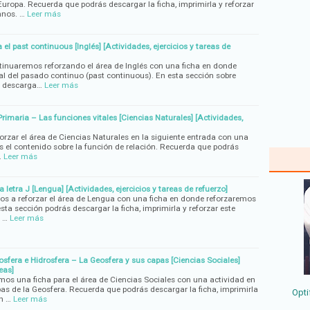
Europa. Recuerda que podrás descargar la ficha, imprimirla y reforzar
mnos. …
Leer más
 el past continuous [Inglés] [Actividades, ejercicios y tareas de
tinuaremos reforzando el área de Inglés con una ficha en donde
al del pasado continuo (past continuous). En esta sección sobre
ás descarga…
Leer más
rimaria – Las funciones vitales [Ciencias Naturales] [Actividades,
rzar el área de Ciencias Naturales en la siguiente entrada con una
s el contenido sobre la función de relación. Recuerda que podrás
…
Leer más
 letra J [Lengua] [Actividades, ejercicios y tareas de refuerzo]
os a reforzar el área de Lengua con una ficha en donde reforzaremos
esta sección podrás descargar la ficha, imprimirla y reforzar este
 …
Leer más
osfera e Hidrosfera – La Geosfera y sus capas [Ciencias Sociales]
eas]
emos una ficha para el área de Ciencias Sociales con una actividad en
pas de la Geosfera. Recuerda que podrás descargar la ficha, imprimirla
Opti
n …
Leer más