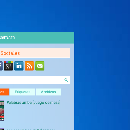
CONTACTO
 Sociales
res
Etiquetas
Archivos
Palabras arriba [Juego de mesa]