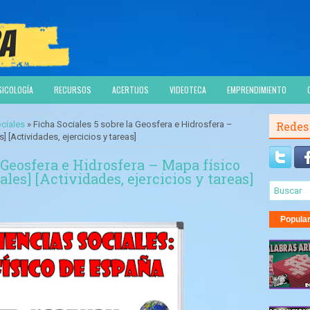
SICOLOGÍA
RECURSOS
ACERTIJOS
VIDEOTECA
EMPRENDIMIENTO
ciales
» Ficha Sociales 5 sobre la Geosfera e Hidrosfera –
Redes
 [Actividades, ejercicios y tareas]
 Geosfera e Hidrosfera – Mapa físico
les] [Actividades, ejercicios y tareas]
Popula