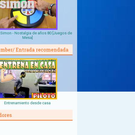
Simon - Nostalgia de años 80 [Juegos de
Mesa]
mber/ Entrada recomendada
Entrenamiento desde casa
dores