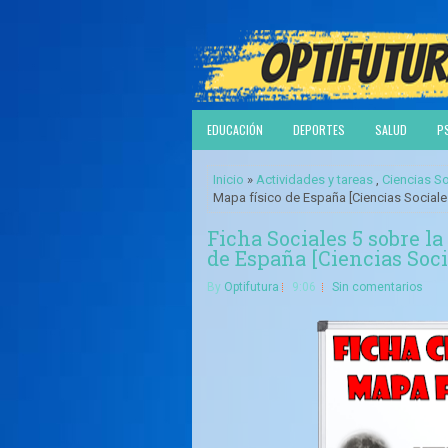
EDUCACIÓN
DEPORTES
SALUD
P
Inicio
»
Actividades y tareas
,
Ciencias So
Mapa físico de España [Ciencias Sociales]
Ficha Sociales 5 sobre la
de España [Ciencias Socia
By
Optifutura
9:06
Sin comentarios