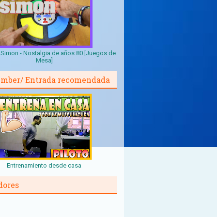
Simon - Nostalgia de años 80 [Juegos de
Mesa]
mber/ Entrada recomendada
Entrenamiento desde casa
dores