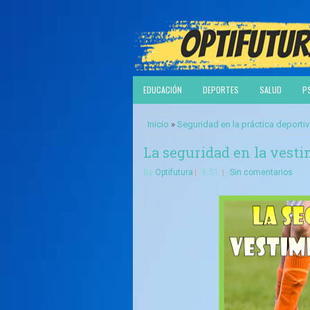
EDUCACIÓN
DEPORTES
SALUD
P
Inicio
»
Seguridad en la práctica deporti
La seguridad en la vest
By
Optifutura
6:51
Sin comentarios