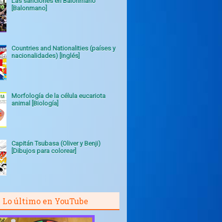
Las sanciones en Balonmano
[Balonmano]
Countries and Nationalities (países y
nacionalidades) [Inglés]
Morfología de la célula eucariota
animal [Biología]
Capitán Tsubasa (Oliver y Benji)
[Dibujos para colorear]
Lo último en YouTube