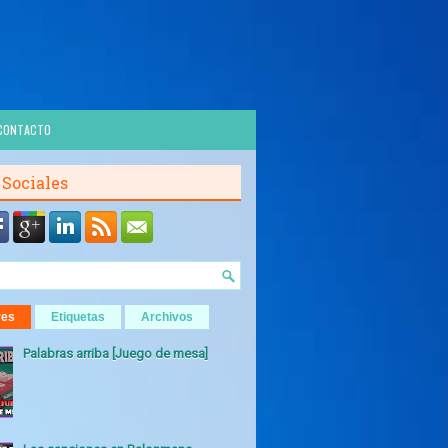
CONTACTO
 Sociales
res
Etiquetas
Archivos
Palabras arriba [Juego de mesa]