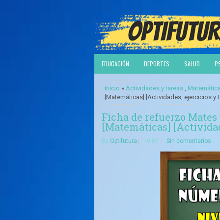
EDUCACIÓN
DEPORTES
SALUD
P
Inicio
»
Actividades y tareas
,
Matemátic
[Matemáticas] [Actividades, ejercicios y 
Ficha de refuerzo Mates 
[Matemáticas] [Actividade
By
Optifutura
10:07
Sin comentarios