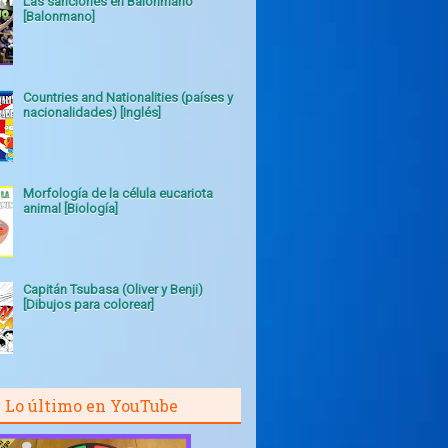
Las sanciones en Balonmano
[Balonmano]
Countries and Nationalities (países y
nacionalidades) [Inglés]
Morfología de la célula eucariota
animal [Biología]
Capitán Tsubasa (Oliver y Benji)
[Dibujos para colorear]
Lo último en YouTube