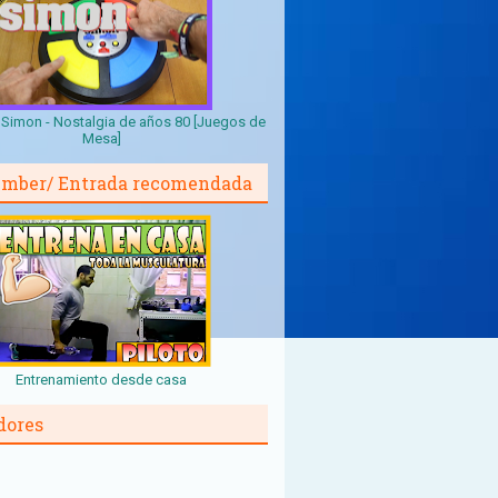
Simon - Nostalgia de años 80 [Juegos de
Mesa]
mber/ Entrada recomendada
Entrenamiento desde casa
dores