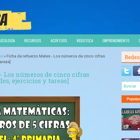
SICOLOGÍA
RECURSOS
ACERTIJOS
VIDEOTECA
EMPRENDIMIENTO
as
» Ficha de refuerzo Mates - Los números de cinco cifras
Redes
tareas]
- Los números de cinco cifras
s, ejercicios y tareas]
Popula