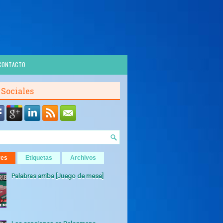
CONTACTO
 Sociales
res
Etiquetas
Archivos
Palabras arriba [Juego de mesa]