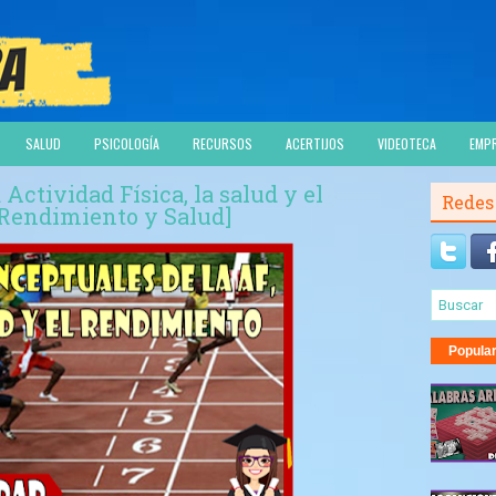
SALUD
PSICOLOGÍA
RECURSOS
ACERTIJOS
VIDEOTECA
EMP
Actividad Física, la salud y el
Redes
Rendimiento y Salud]
Popula