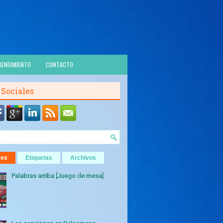
RENDIMIENTO
CONTACTO
 Sociales
res
Etiquetas
Archivos
Palabras arriba [Juego de mesa]