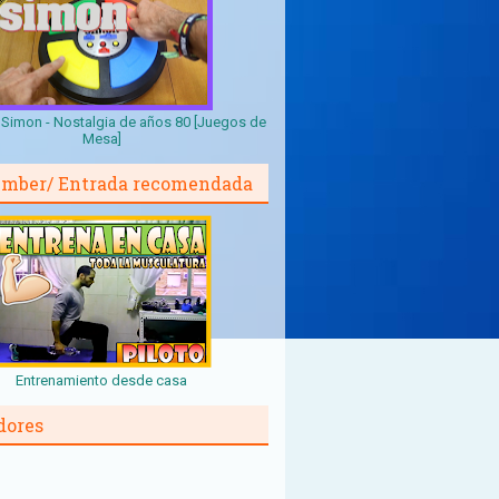
Simon - Nostalgia de años 80 [Juegos de
Mesa]
mber/ Entrada recomendada
Entrenamiento desde casa
dores