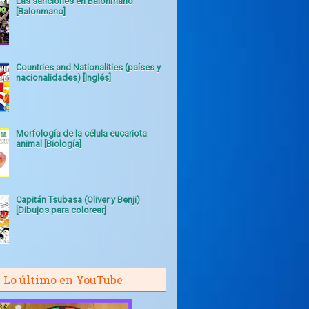
Las sanciones en Balonmano
[Balonmano]
Countries and Nationalities (países y
nacionalidades) [Inglés]
Morfología de la célula eucariota
animal [Biología]
Capitán Tsubasa (Oliver y Benji)
[Dibujos para colorear]
Lo último en YouTube