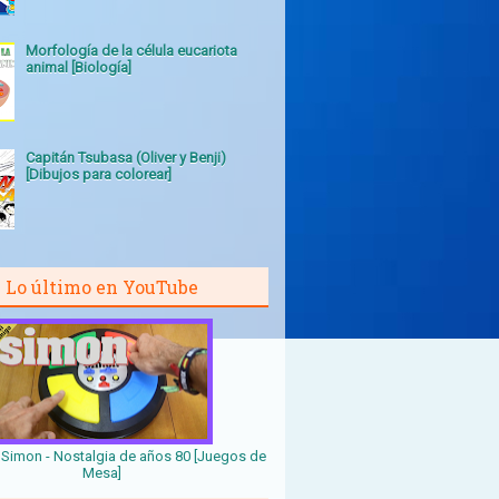
Morfología de la célula eucariota
animal [Biología]
Capitán Tsubasa (Oliver y Benji)
[Dibujos para colorear]
Lo último en YouTube
Simon - Nostalgia de años 80 [Juegos de
Mesa]