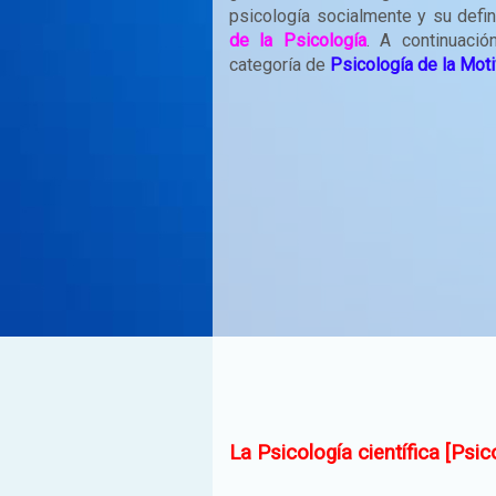
psicología socialmente y su defi
de la Psicología
. A continuació
categoría de
Psicología de la Mot
La Psicología científica [Psic