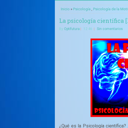
Inicio
»
Psicología
,
Psicología de la Mot
La psicología científica 
By
Optifutura
12:46
Sin comentarios
¿Qué es la Psicología científica?