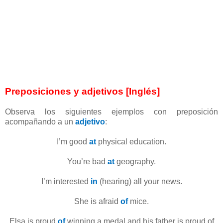
Preposiciones y adjetivos
[Inglés]
Observa los siguientes ejemplos con preposición
acompañando a un
adjetivo
:
I’m good
at
physical education.
You’re bad
at
geography.
I’m interested
in
(hearing) all your news.
She is afraid
of
mice.
Elsa is proud
of
winning a medal and his father is proud of