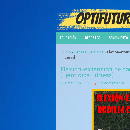
EDUCACIÓN
DEPORTES
RENDIMIENTO
Inicio
»
Fitness Ejercicios
» Flexión-extens
Fitness]
Flexión-extensión de cade
[Ejercicios Fitness]
By
Optifutura
10:23
Sin comentarios