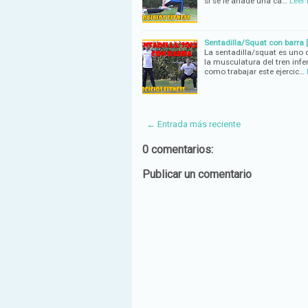
si se le añade una ca…
Leer
Sentadilla/Squat con barra [
La sentadilla/squat es uno d
la musculatura del tren infe
como trabajar este ejercic…
← Entrada más reciente
0 comentarios:
Publicar un comentario