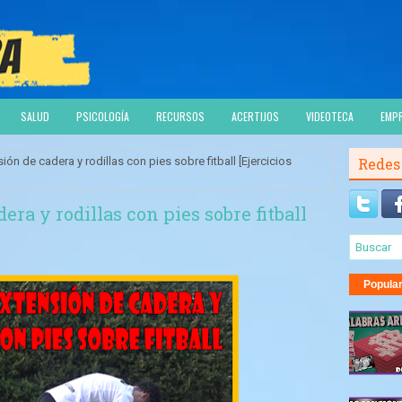
SALUD
PSICOLOGÍA
RECURSOS
ACERTIJOS
VIDEOTECA
EMP
ión de cadera y rodillas con pies sobre fitball [Ejercicios
Redes
ra y rodillas con pies sobre fitball
Popula