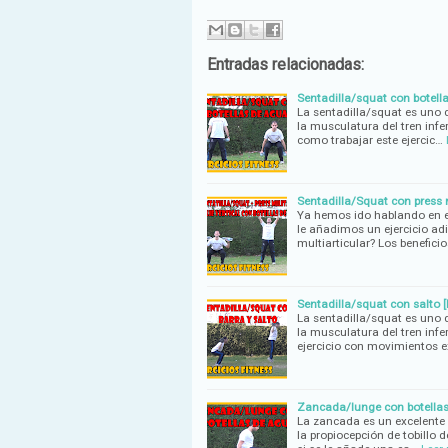
Entradas relacionadas:
Sentadilla/squat con botella
La sentadilla/squat es uno d
la musculatura del tren infe
como trabajar este ejercic…
Sentadilla/Squat con press m
Ya hemos ido hablando en est
le añadimos un ejercicio adi
multiarticular? Los beneficio
Sentadilla/squat con salto [E
La sentadilla/squat es uno d
la musculatura del tren infe
ejercicio con movimientos e
Zancada/lunge con botellas 
La zancada es un excelente e
la propiocepción de tobillo 