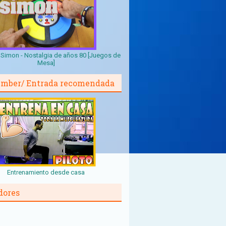
Simon - Nostalgia de años 80 [Juegos de
Mesa]
mber/ Entrada recomendada
Entrenamiento desde casa
dores