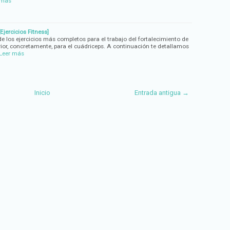
 más
Ejercicios Fitness]
e los ejercicios más completos para el trabajo del fortalecimiento de
rior, concretamente, para el cuádriceps. A continuación te detallamos
Leer más
Inicio
Entrada antigua →