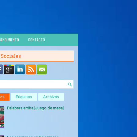
RENDIMIENTO
CONTACTO
 Sociales
res
Etiquetas
Archivos
Palabras arriba [Juego de mesa]