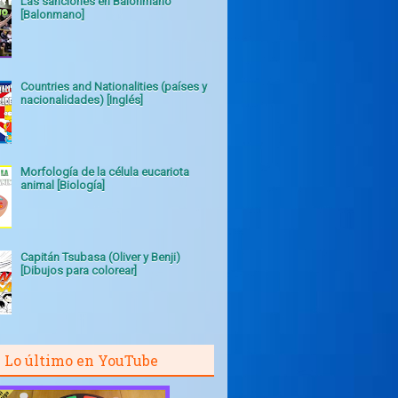
Las sanciones en Balonmano
[Balonmano]
Countries and Nationalities (países y
nacionalidades) [Inglés]
Morfología de la célula eucariota
animal [Biología]
Capitán Tsubasa (Oliver y Benji)
[Dibujos para colorear]
Lo último en YouTube