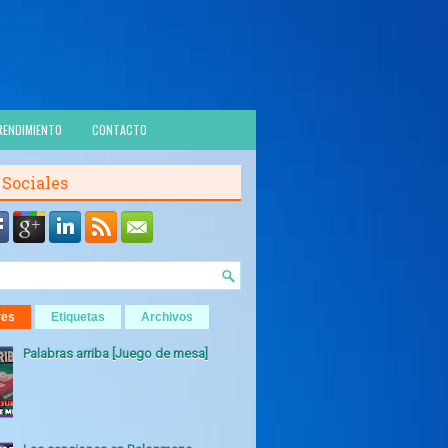
RENDIMIENTO
CONTACTO
 Sociales
res
Etiquetas
Archivos
Palabras arriba [Juego de mesa]