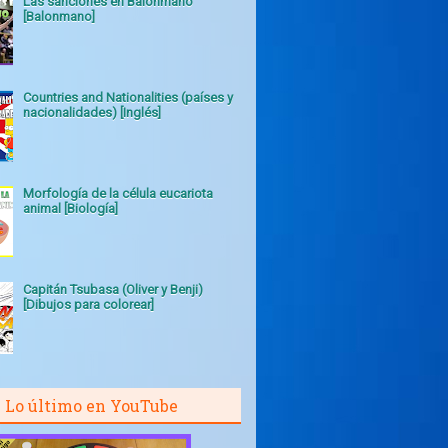
Las sanciones en Balonmano
[Balonmano]
Countries and Nationalities (países y
nacionalidades) [Inglés]
Morfología de la célula eucariota
animal [Biología]
Capitán Tsubasa (Oliver y Benji)
[Dibujos para colorear]
Lo último en YouTube