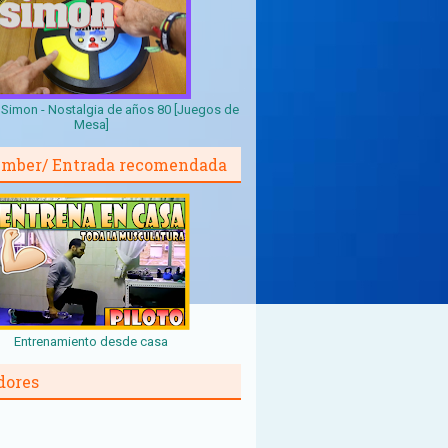
Simon - Nostalgia de años 80 [Juegos de
Mesa]
mber/ Entrada recomendada
Entrenamiento desde casa
dores