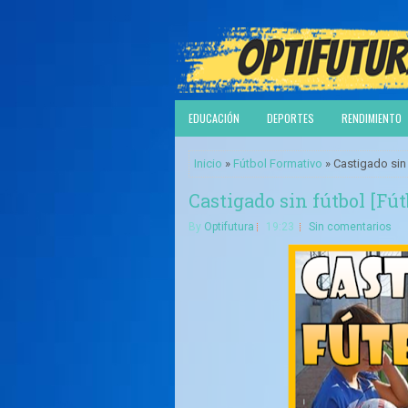
EDUCACIÓN
DEPORTES
RENDIMIENTO
Inicio
»
Fútbol Formativo
» Castigado sin 
Castigado sin fútbol [Fú
By
Optifutura
19:23
Sin comentarios