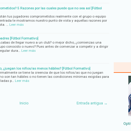
ometidos? 5 Razones por las cuales puede que no sea así [Fútbol
Están tus jugadores comprometidos realmente con el grupo o equipo
e entrada te mostramos nuestro punto de vista y aquellas razones por
sta. …
Leer más
padres [Fútbol Formativo]
Acabas de llegar nuevo a un club? o mejor dicho, ¿comienzas una
po conocido o nuevo? Pues antes de comenzar a competir y a dirigir
regular dura…
Leer más
do, ¿juegan los niños/as menos hábiles? [Fútbol Formativo]
rmalmente se tiene la creencia de que los niños/as que no juegan
no son tan hábiles o no tienen las condiciones mínimas exigidas para
uladas p…
Leer más
Inicio
Entrada antigua →
Opti