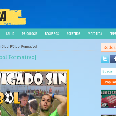
SALUD
PSICOLOGÍA
RECURSOS
ACERTIJOS
VIDEOTECA
EMP
fútbol [Fútbol Formativo]
Redes
tbol Formativo]
Popula