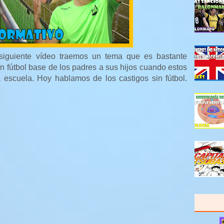
 siguiente vídeo traemos un tema que es bastante
en fútbol base de los padres a sus hijos cuando estos
escuela. Hoy hablamos de los castigos sin fútbol.