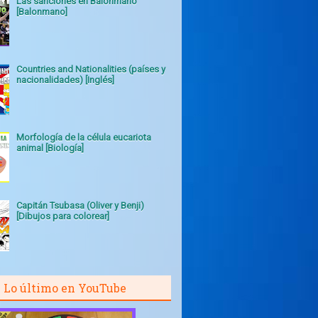
Las sanciones en Balonmano
[Balonmano]
Countries and Nationalities (países y
nacionalidades) [Inglés]
Morfología de la célula eucariota
animal [Biología]
Capitán Tsubasa (Oliver y Benji)
[Dibujos para colorear]
Lo último en YouTube