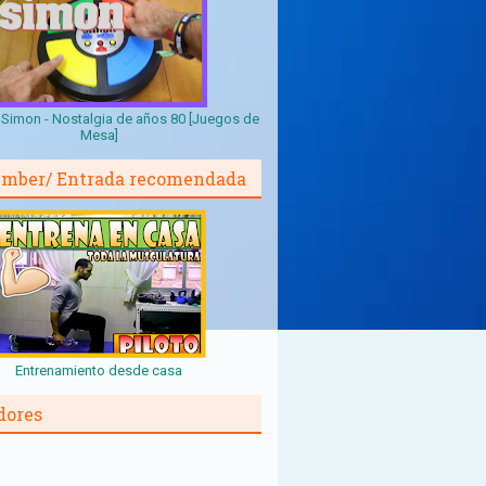
Simon - Nostalgia de años 80 [Juegos de
Mesa]
mber/ Entrada recomendada
Entrenamiento desde casa
dores