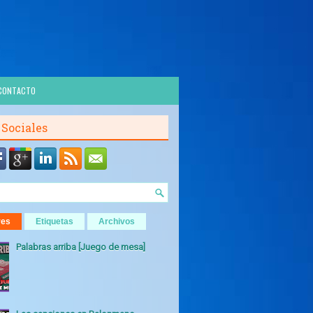
CONTACTO
 Sociales
res
Etiquetas
Archivos
Palabras arriba [Juego de mesa]