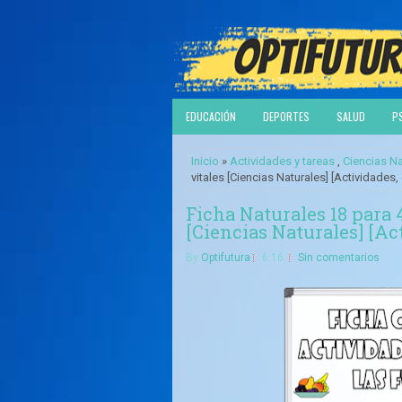
EDUCACIÓN
DEPORTES
SALUD
P
Inicio
»
Actividades y tareas
,
Ciencias Na
vitales [Ciencias Naturales] [Actividades, 
Ficha Naturales 18 para 
[Ciencias Naturales] [Act
By
Optifutura
6:16
Sin comentarios