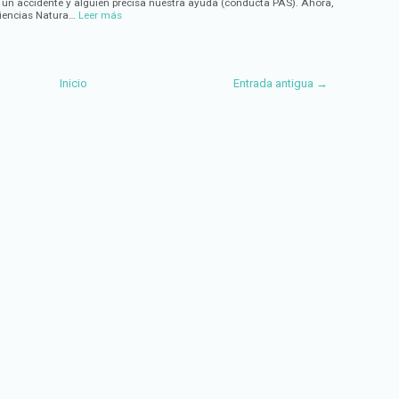
un accidente y alguien precisa nuestra ayuda (conducta PAS). Ahora,
Ciencias Natura…
Leer más
Inicio
Entrada antigua →