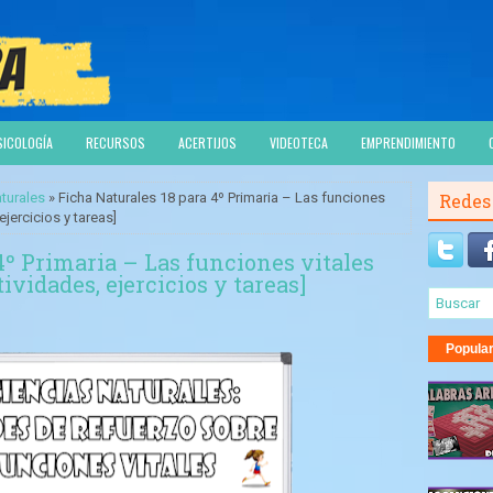
SICOLOGÍA
RECURSOS
ACERTIJOS
VIDEOTECA
EMPRENDIMIENTO
turales
» Ficha Naturales 18 para 4º Primaria – Las funciones
Redes
ejercicios y tareas]
4º Primaria – Las funciones vitales
ividades, ejercicios y tareas]
Popula