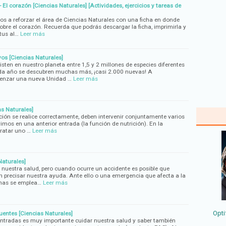
 El corazón [Ciencias Naturales] [Actividades, ejercicios y tareas de
os a reforzar el área de Ciencias Naturales con una ficha en donde
obre el corazón. Recuerda que podrás descargar la ficha, imprimirla y
tus al…
Leer más
ivos [Ciencias Naturales]
ten en nuestro planeta entre 1,5 y 2 millones de especies diferentes
da año se descubren muchas más, ¡casi 2.000 nuevas! A
enzar una nueva Unidad …
Leer más
as Naturales]
ción se realice correctamente, deben intervenir conjuntamente varios
mos en una anterior entrada (la función de nutrición). En la
ratar uno …
Leer más
Naturales]
 nuestra salud, pero cuando ocurre un accidente es posible que
 precisar nuestra ayuda. Ante ello o una emergencia que afecta a la
onas se emplea…
Leer más
Opti
uentes [Ciencias Naturales]
ntradas es muy importante cuidar nuestra salud y saber también