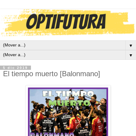
▼
▼
5 dic 2019
El tiempo muerto [Balonmano]