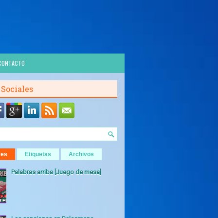
CONTACTO
 Sociales
res
Etiquetas
Archivos
Palabras arriba [Juego de mesa]