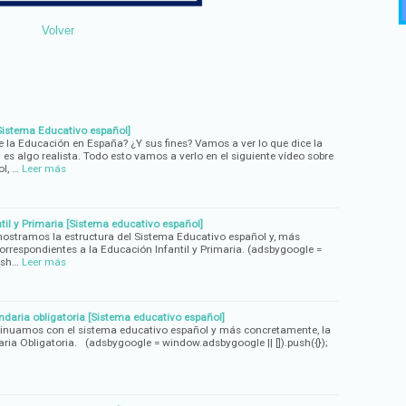
Volver
[Sistema Educativo español]
de la Educación en España? ¿Y sus fines? Vamos a ver lo que dice la
i es algo realista. Todo esto vamos a verlo en el siguiente vídeo sobre
l, …
Leer más
til y Primaria [Sistema educativo español]
mostramos la estructura del Sistema Educativo español y, más
orrespondientes a la Educación Infantil y Primaria. (adsbygoogle =
ush…
Leer más
daria obligatoria [Sistema educativo español]
ntinuamos con el sistema educativo español y más concretamente, la
ia Obligatoria. (adsbygoogle = window.adsbygoogle || []).push({});