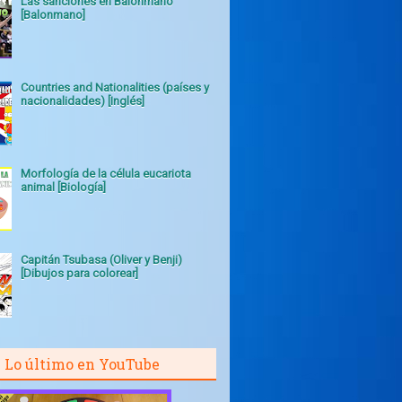
Las sanciones en Balonmano
[Balonmano]
Countries and Nationalities (países y
nacionalidades) [Inglés]
Morfología de la célula eucariota
animal [Biología]
Capitán Tsubasa (Oliver y Benji)
[Dibujos para colorear]
Lo último en YouTube