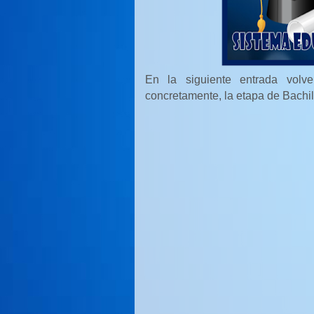
En la siguiente entrada vol
concretamente, la etapa de Bachil