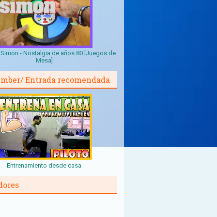
Simon - Nostalgia de años 80 [Juegos de
Mesa]
mber/ Entrada recomendada
Entrenamiento desde casa
dores