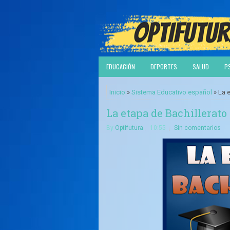
EDUCACIÓN
DEPORTES
SALUD
P
Inicio
»
Sistema Educativo español
» La 
La etapa de Bachillerato
By
Optifutura
10:55
Sin comentarios