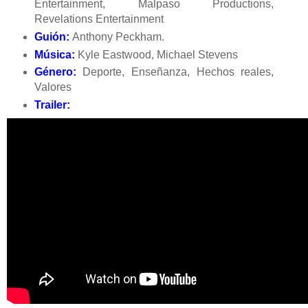
Entertainment, Malpaso Productions,
Revelations Entertainment
Guión:
Anthony Peckham.
Música:
Kyle Eastwood, Michael Stevens
Género:
Deporte, Enseñanza, Hechos reales,
Valores
Trailer: