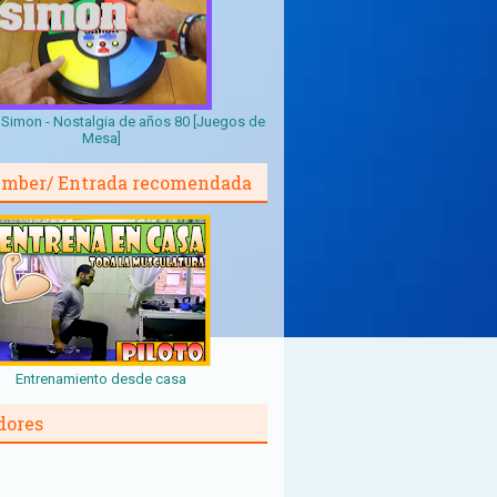
Simon - Nostalgia de años 80 [Juegos de
Mesa]
mber/ Entrada recomendada
Entrenamiento desde casa
dores