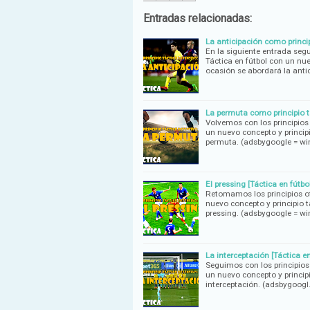
Entradas relacionadas:
La anticipación como princip
En la siguiente entrada seg
Táctica en fútbol con un nue
ocasión se abordará la anti
La permuta como principio tá
Volvemos con los principios
un nuevo concepto y princip
permuta. (adsbygoogle = w
El pressing [Táctica en fútbol
Retomamos los principios of
nuevo concepto y principio t
pressing. (adsbygoogle = w
La interceptación [Táctica en
Seguimos con los principios
un nuevo concepto y principi
interceptación. (adsbygoog