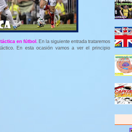
e
táctica en fútbol
. En la siguiente entrada trataremos
táctico. En esta ocasión vamos a ver el principio