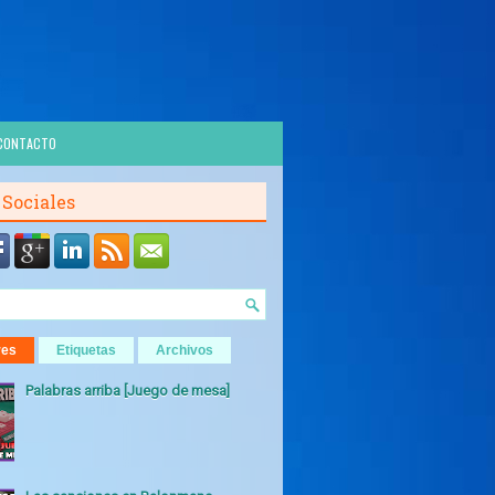
CONTACTO
 Sociales
res
Etiquetas
Archivos
Palabras arriba [Juego de mesa]