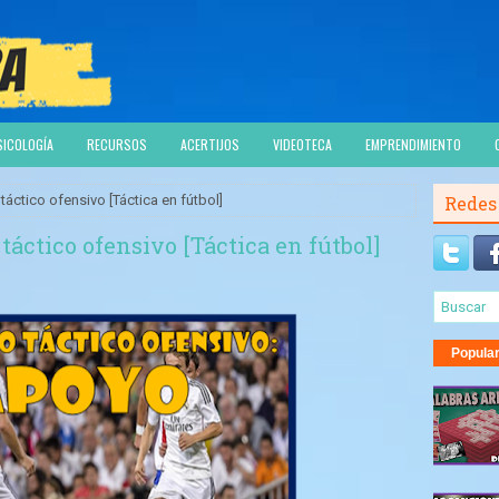
SICOLOGÍA
RECURSOS
ACERTIJOS
VIDEOTECA
EMPRENDIMIENTO
áctico ofensivo [Táctica en fútbol]
Redes
táctico ofensivo [Táctica en fútbol]
Popula