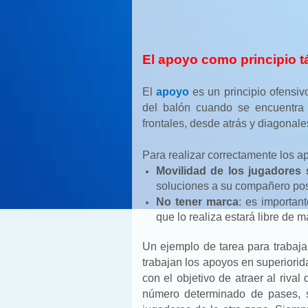
El apoyo como principio tá
El
apoyo
es un principio ofensiv
del balón cuando se encuentra 
frontales, desde atrás y diagonale
Para realizar correctamente los a
Movilidad de los jugadores 
soluciones a su compañero pos
No tener marca
: es importan
que lo realiza estará libre de 
Un ejemplo de tarea para trabaja
trabajan los apoyos en superiorid
con el objetivo de atraer al riva
número determinado de pases, s