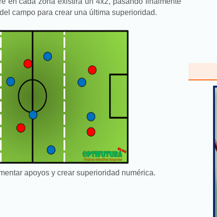
re en cada zona existirá un 4x2, pasando finalmente
del campo para crear una última superioridad.
mentar apoyos y crear superioridad numérica.