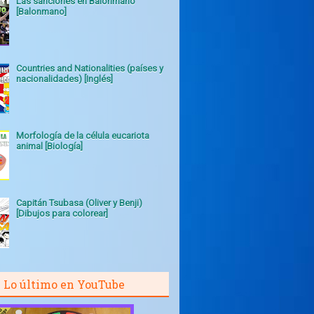
Las sanciones en Balonmano
[Balonmano]
Countries and Nationalities (países y
nacionalidades) [Inglés]
Morfología de la célula eucariota
animal [Biología]
Capitán Tsubasa (Oliver y Benji)
[Dibujos para colorear]
Lo último en YouTube