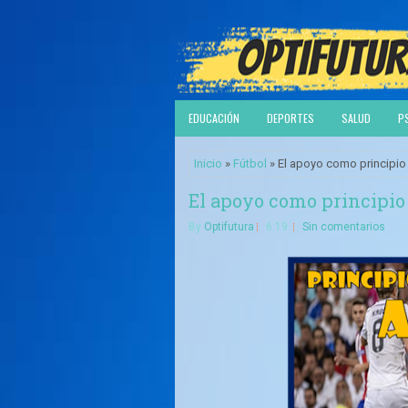
EDUCACIÓN
DEPORTES
SALUD
P
Inicio
»
Fútbol
» El apoyo como principio t
El apoyo como principio 
By
Optifutura
6:19
Sin comentarios