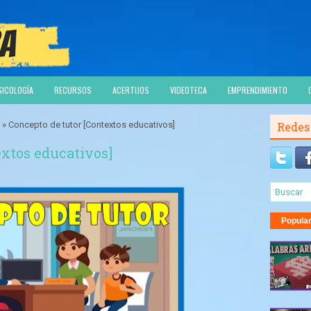
SICOLOGÍA
RECURSOS
ACERTIJOS
VIDEOTECA
EMPRENDIMIENTO
» Concepto de tutor [Contextos educativos]
Redes
extos educativos]
Popula