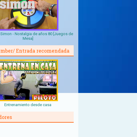
Simon - Nostalgia de años 80 [Juegos de
Mesa]
mber/ Entrada recomendada
Entrenamiento desde casa
dores