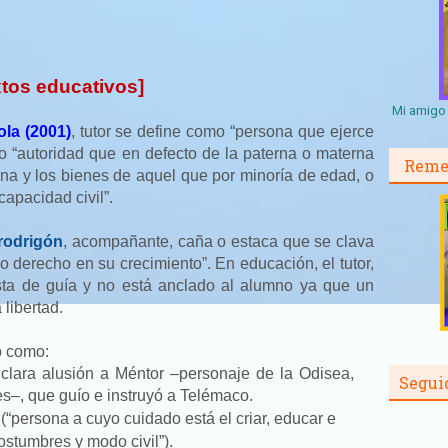
tos educativos]
Mi amigo 
la (2001)
, tutor se define como “persona que ejerce
mo “autoridad que en defecto de la paterna o materna
Reme
ona y los bienes de aquel que por minoría de edad, o
capacidad civil”.
rodrigón
, acompañante, caña o estaca que se clava
o derecho en su crecimiento”. En educación, el tutor,
esta de guía y no está anclado al alumno ya que un
 libertad.
o como:
 clara alusión a Méntor –personaje de la Odisea,
Segui
es–, que guío e instruyó a Telémaco.
(“persona a cuyo cuidado está el criar, educar e
ostumbres y modo civil”).