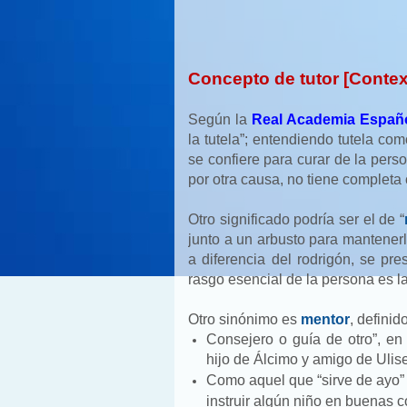
Concepto de tutor [Contex
Según la
Real Academia Españo
la tutela”; entendiendo tutela co
se confiere para curar de la pers
por otra causa, no tiene completa 
Otro significado podría ser el de “
junto a un arbusto para mantenerl
a diferencia del rodrigón, se pr
rasgo esencial de la persona es la
Otro sinónimo es
mentor
, definid
Consejero o guía de otro”, en
hijo de Álcimo y amigo de Ulis
Como aquel que “sirve de ayo” 
instruir algún niño en buenas c