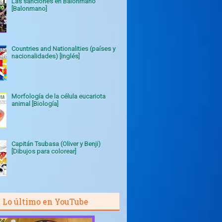
Las sanciones en Balonmano
[Balonmano]
Countries and Nationalities (países y
nacionalidades) [Inglés]
Morfología de la célula eucariota
animal [Biología]
Capitán Tsubasa (Oliver y Benji)
[Dibujos para colorear]
Lo último en YouTube