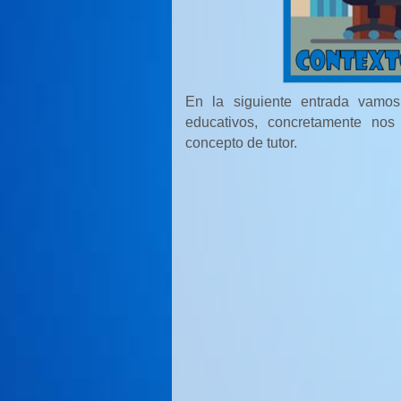
En la siguiente entrada vamos
educativos, concretamente nos
concepto de tutor.