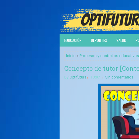
EDUCACIÓN
DEPORTES
SALUD
P
Inicio
»
Procesos y contextos educativos
Concepto de tutor [Cont
By
Optifutura
13:07
Sin comentarios