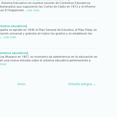
l Sistema Educativo en nuestra sección de Contextos Educativos.
destacados que supusieron las Cortes de Cádiz en 1812 y el Informe
con El Reglament…
Leer más
textos educativos]
spaña se aprobó en 1845 el Plan General de Estudios, el Plan Pidal, en
ucación universal y gratuita en todos los grados y se establecen las
c…
Leer más
ontextos educativos]
 Ley Moyano en 1857, es momento de adentrarnos en la educación en
 en una nueva entrada sobre el sistema educativo perteneciente a
 más
Inicio
Entrada antigua →