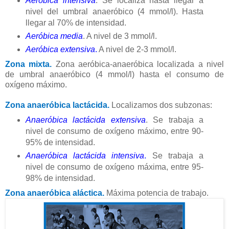
Aeróbica intensiva
. Se localiza hasta llegar a
nivel del umbral anaeróbico (4 mmol/l). Hasta
llegar al 70% de intensidad.
Aeróbica media
. A nivel de 3 mmol/l.
Aeróbica extensiva
.
A nivel de 2-3 mmol/l.
Zona mixta.
Zona aeróbica-anaeróbica localizada a nivel
de umbral anaeróbico (4 mmol/l) hasta el consumo de
oxígeno máximo.
Zona anaeróbica lactácida.
Localizamos dos subzonas:
Anaeróbica lactácida extensiva
. Se trabaja a
nivel de consumo de oxígeno máximo, entre 90-
95% de intensidad.
Anaeróbica lactácida intensiva
.
Se trabaja a
nivel de consumo de oxígeno máxima, entre 95-
98% de intensidad.
Zona anaeróbica aláctica.
Máxima potencia de trabajo.