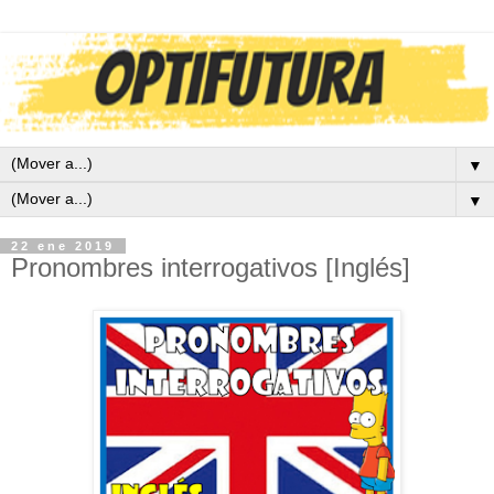
▼
▼
22 ene 2019
Pronombres interrogativos [Inglés]