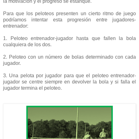
la motivación y el progreso se estanque.
Para que los peloteos presenten un cierto ritmo de juego
podríamos intentar esta progresión entre jugadores-
entrenador:
1. Peloteo entrenador-jugador hasta que fallen la bola
cualquiera de los dos.
2. Peloteo con un número de bolas determinado con cada
jugador.
3. Una pelota por jugador para que el peloteo entrenador-
jugador se centre siempre en devolver la bola y si falla el
jugador termina el peloteo.