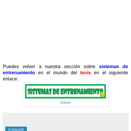
Puedes volver a nuestra sección sobre
sistemas de
entrenamiento
en el mundo del
tenis
en el siguiente
enlace:
Volver
Compartir