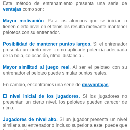
Este método de entrenamiento presenta una serie de
ventajas
como son:
Mayor motivación.
Para los alumnos que se inician o
tienen cierto nivel en el tenis les resulta motivante mantener
peloteos con su entrenador.
Posibilidad de mantener puntos largos.
Si el entrenador
presenta un cierto nivel como aplicarle potencia adecuada
de la bola, colocación, ritmo, distancia…
Mayor similitud al juego real.
Al ser el peloteo con su
entrenador el peloteo puede simular puntos reales.
En cambio, encontramos una serie de
desventajas
:
El nivel inicial de los jugadores.
Si los jugadores no
presentan un cierto nivel, los peloteos pueden carecer de
ritmo.
Jugadores de nivel alto.
Si un jugador presenta un nivel
similar a su entrenador o incluso superior a este, puede que