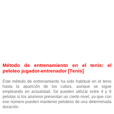
Método de entrenamiento en el tenis: el
peloteo jugador-entrenador [Tenis]
Este método de entrenamiento ha sido habitual en el tenis
hasta la aparición de los cubos, aunque se sigue
empleando en actualidad. Se pueden utilizar entre 4 y 6
pelotas si los alumnos presentan un cierto nivel, ya que con
ese número pueden mantener peloteos de una determinada
duración.