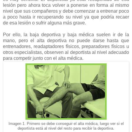
lesión pero ahora toca volver a ponerse en forma al mismo
nivel que sus compañeros y debe comenzar a entrenar poco
a poco hasta ir recuperando su nivel ya que podría recaer
de esa lesión o sufrir alguna más grave.
Por ello, la baja deportiva y baja médica suelen ir de la
mano, pero el alta deportiva no puede darse hasta que
entrenadores, readaptadores físicos, preparadores físicos u
otros especialistas, observen al deportista al nivel adecuado
para competir junto con el alta médica.
Imagen 1. Primero se debe conseguir el alta médica, luego ver si el
deportista está al nivel del resto para recibir la deportiva.