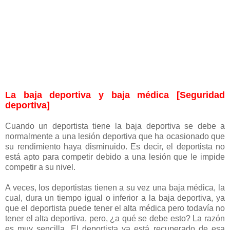
La baja deportiva y baja médica [Seguridad
deportiva]
Cuando un deportista tiene la baja deportiva se debe a
normalmente a una lesión deportiva que ha ocasionado que
su rendimiento haya disminuido. Es decir, el deportista no
está apto para competir debido a una lesión que le impide
competir a su nivel.
A veces, los deportistas tienen a su vez una baja médica, la
cual, dura un tiempo igual o inferior a la baja deportiva, ya
que el deportista puede tener el alta médica pero todavía no
tener el alta deportiva, pero, ¿a qué se debe esto? La razón
es muy sencilla. El deportista ya está recuperado de esa