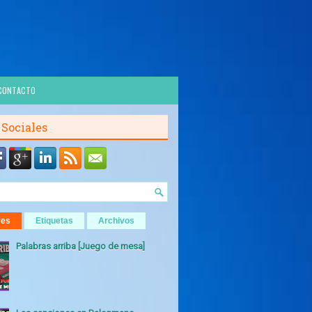
CONTACTO
 Sociales
res
Etiquetas
Archivos
Palabras arriba [Juego de mesa]