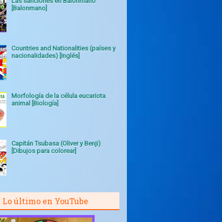
Las sanciones en Balonmano
[Balonmano]
Countries and Nationalities (países y
nacionalidades) [Inglés]
Morfología de la célula eucariota
animal [Biología]
Capitán Tsubasa (Oliver y Benji)
[Dibujos para colorear]
Lo último en YouTube