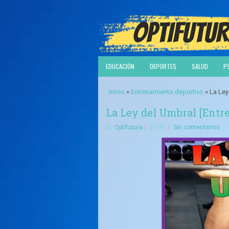
EDUCACIÓN
DEPORTES
SALUD
P
Inicio
»
Entrenamiento deportivo
» La Ley
La Ley del Umbral [Entr
By
Optifutura
21:41
Sin comentarios