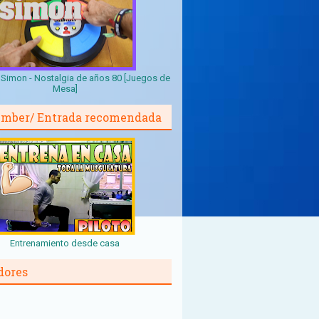
Simon - Nostalgia de años 80 [Juegos de
Mesa]
mber/ Entrada recomendada
Entrenamiento desde casa
dores