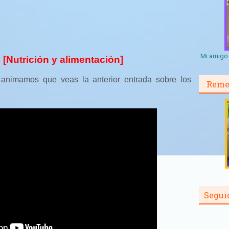
Mi amigo 
o [Nutrición y alimentación]
e animamos que veas la anterior entrada sobre los
Reme
Segui