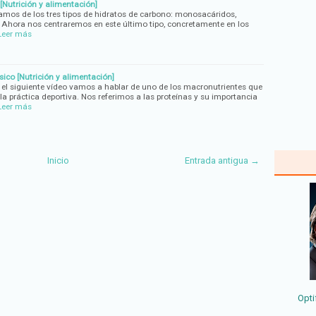
 [Nutrición y alimentación]
amos de los tres tipos de hidratos de carbono: monosacáridos,
. Ahora nos centraremos en este último tipo, concretamente en los
Leer más
físico [Nutrición y alimentación]
 el siguiente vídeo vamos a hablar de uno de los macronutrientes que
 la práctica deportiva. Nos referimos a las proteínas y su importancia
Leer más
Inicio
Entrada antigua →
Opti