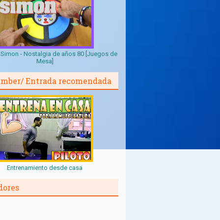
Simon - Nostalgia de años 80 [Juegos de
Mesa]
mber/ Entrada recomendada
Entrenamiento desde casa
dores