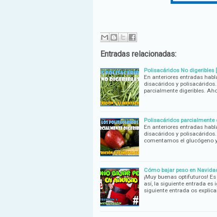
Entradas relacionadas:
Polisacáridos No digeribles 
En anteriores entradas habl
disacáridos y polisacáridos.
parcialmente digeribles. Ah
Polisacáridos parcialmente d
En anteriores entradas habl
disacáridos y polisacáridos.
comentamos el glucógeno y
Cómo bajar peso en Navidad 
¡Muy buenas optifuturos! Es
así, la siguiente entrada e
siguiente entrada os expli