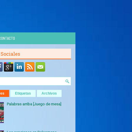
CONTACTO
 Sociales
res
Etiquetas
Archivos
Palabras arriba [Juego de mesa]