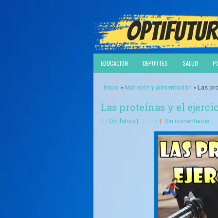
EDUCACIÓN
DEPORTES
SALUD
P
Inicio
»
Nutrición y alimentación
» Las pro
Las proteínas y el ejerci
By
Optifutura
14:34
Sin comentarios