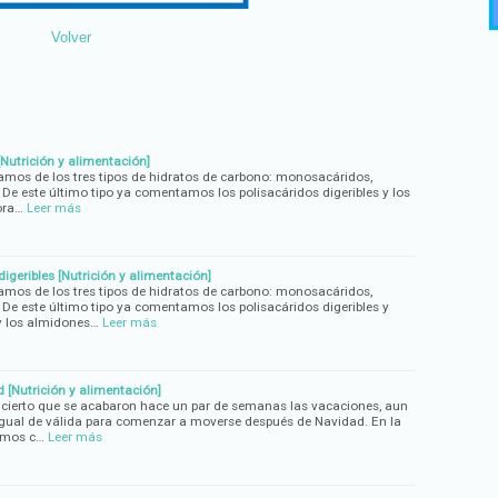
Volver
[Nutrición y alimentación]
amos de los tres tipos de hidratos de carbono: monosacáridos,
 De este último tipo ya comentamos los polisacáridos digeribles y los
ora…
Leer más
igeribles [Nutrición y alimentación]
amos de los tres tipos de hidratos de carbono: monosacáridos,
 De este último tipo ya comentamos los polisacáridos digeribles y
 los almidones…
Leer más
[Nutrición y alimentación]
 cierto que se acabaron hace un par de semanas las vacaciones, aun
s igual de válida para comenzar a moverse después de Navidad. En la
camos c…
Leer más