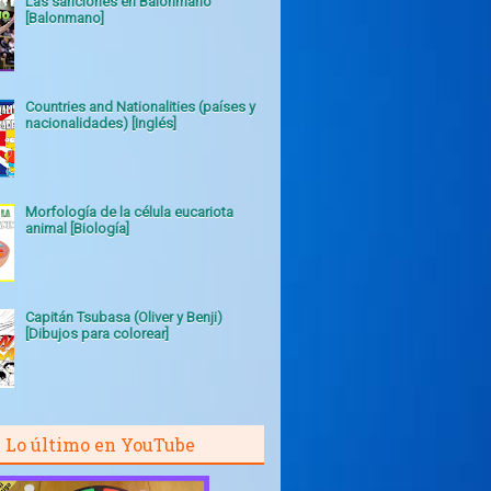
Las sanciones en Balonmano
[Balonmano]
Countries and Nationalities (países y
nacionalidades) [Inglés]
Morfología de la célula eucariota
animal [Biología]
Capitán Tsubasa (Oliver y Benji)
[Dibujos para colorear]
Lo último en YouTube