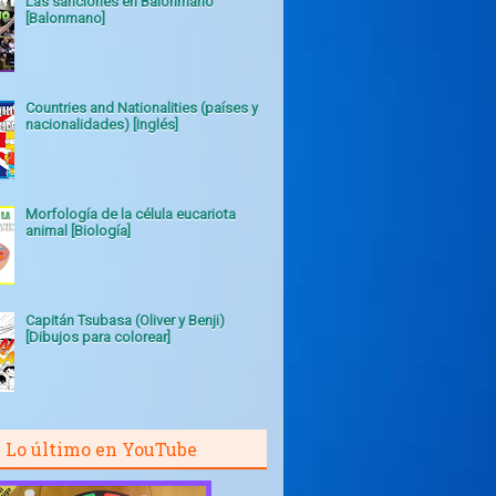
Las sanciones en Balonmano
[Balonmano]
Countries and Nationalities (países y
nacionalidades) [Inglés]
Morfología de la célula eucariota
animal [Biología]
Capitán Tsubasa (Oliver y Benji)
[Dibujos para colorear]
Lo último en YouTube