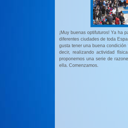
¡Muy buenas optifuturos! Ya ha p
diferentes ciudades de toda Espa
gusta tener una buena condición 
decir, realizando actividad físi
proponemos una serie de razones
ella. Comenzamos.