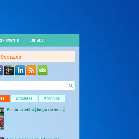
RENDIMIENTO
CONTACTO
 Sociales
res
Etiquetas
Archivos
Palabras arriba [Juego de mesa]