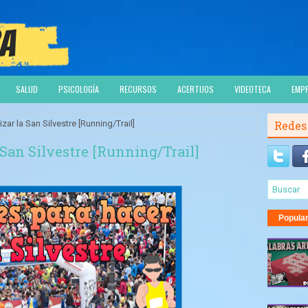
SALUD
PSICOLOGÍA
RECURSOS
ACERTIJOS
VIDEOTECA
EMP
zar la San Silvestre [Running/Trail]
Redes
 San Silvestre [Running/Trail]
Popula