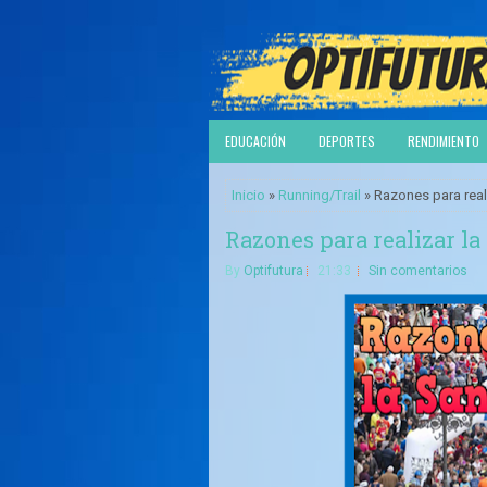
EDUCACIÓN
DEPORTES
RENDIMIENTO
Inicio
»
Running/Trail
» Razones para reali
Razones para realizar la
By
Optifutura
21:33
Sin comentarios