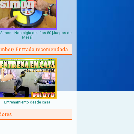
Simon - Nostalgia de años 80 [Juegos de
Mesa]
mber/ Entrada recomendada
Entrenamiento desde casa
dores