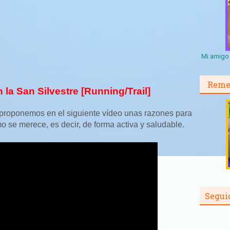
Mi amigo 
Reme
 la San Silvestre [Running/Trail]
e proponemos en el siguiente vídeo unas razones para
 se merece, es decir, de forma activa y saludable.
Segui