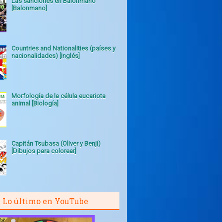
Las sanciones en Balonmano
[Balonmano]
Countries and Nationalities (países y
nacionalidades) [Inglés]
Morfología de la célula eucariota
animal [Biología]
Capitán Tsubasa (Oliver y Benji)
[Dibujos para colorear]
Lo último en YouTube