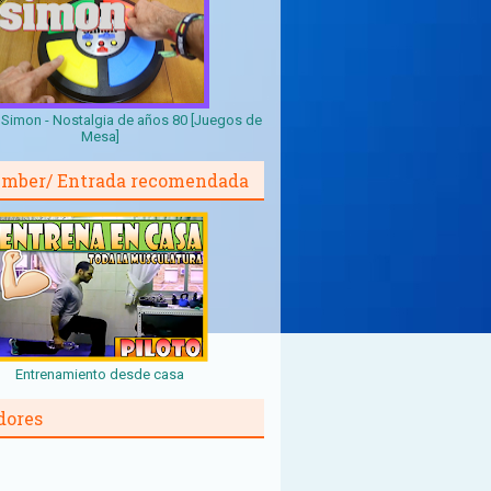
Simon - Nostalgia de años 80 [Juegos de
Mesa]
mber/ Entrada recomendada
Entrenamiento desde casa
dores