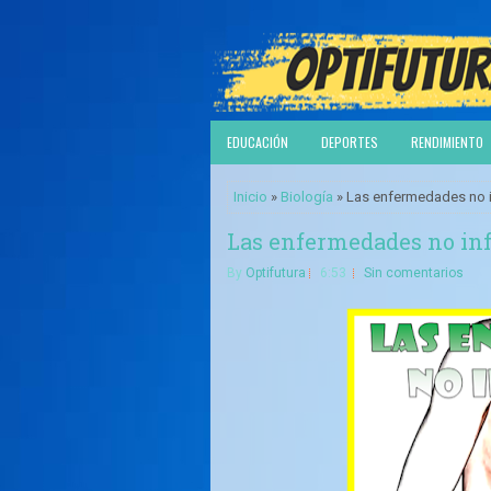
EDUCACIÓN
DEPORTES
RENDIMIENTO
Inicio
»
Biología
» Las enfermedades no i
Las enfermedades no infe
By
Optifutura
6:53
Sin comentarios