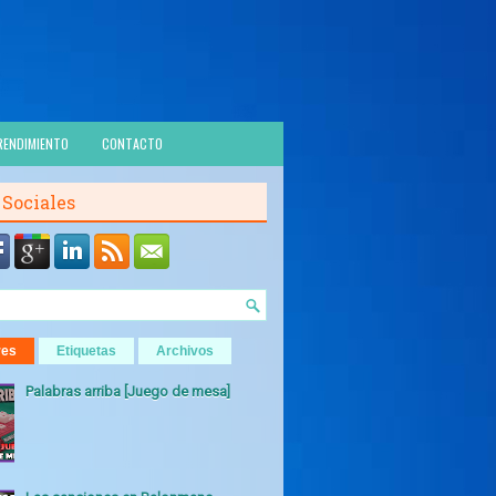
RENDIMIENTO
CONTACTO
 Sociales
res
Etiquetas
Archivos
Palabras arriba [Juego de mesa]