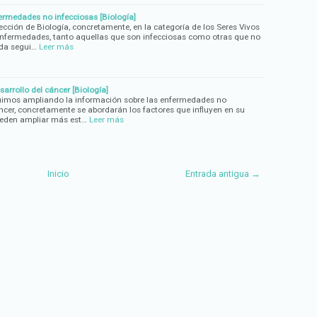
ermedades no infecciosas [Biología]
ección de Biología, concretamente, en la categoría de los Seres Vivos
fermedades, tanto aquellas que son infecciosas como otras que no
ada segui…
Leer más
sarrollo del cáncer [Biología]
guimos ampliando la información sobre las enfermedades no
áncer, concretamente se abordarán los factores que influyen en su
ueden ampliar más est…
Leer más
Inicio
Entrada antigua →