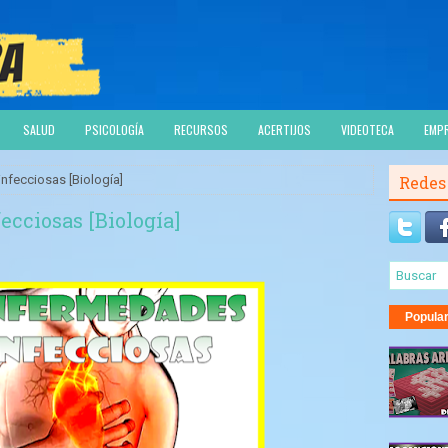
SALUD
PSICOLOGÍA
RECURSOS
ACERTIJOS
VIDEOTECA
EMP
nfecciosas [Biología]
Redes
cciosas [Biología]
Popula