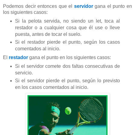
Podemos decir entonces que el
servidor
gana el punto en
los siguientes casos:
Si la pelota servida, no siendo un let, toca al
restador o a cualquier cosa que él use o lleve
puesta, antes de tocar el suelo.
Si el restador pierde el punto, según los casos
comentados al inicio.
El
restador
gana el punto en los siguientes casos:
Si el servidor comete dos faltas consecutivas de
servicio.
Si el servidor pierde el punto, según lo previsto
en los casos comentados al inicio.