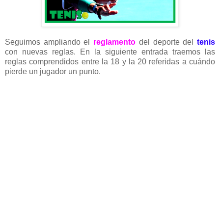
Seguimos ampliando el
reglamento
del deporte del
tenis
con nuevas reglas. En la siguiente entrada traemos las
reglas comprendidos entre la 18 y la 20 referidas a cuándo
pierde un jugador un punto.