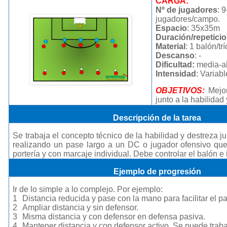
CARGA:
Nº de jugadores
: 
jugadores/campo.
Espacio
: 35x35m
Duración/repetici
Material
: 1 balón/trí
Descanso
: -
Dificultad:
media-a
Intensidad
: Variabl
OBJETIVOS:
Mejor
junto a la habilidad
Descripción de la tarea
Se trabaja el concepto técnico de la habilidad y destreza ju
realizando un pase largo a un DC o jugador ofensivo qu
portería y con marcaje individual
. Debe controlar el balón e 
Ejemplo de progresión
Ir de lo simple a lo complejo. Por ejemplo:
1
Distancia reducida y pase con la mano para facilitar el p
2
Ampliar distancia y sin defensor.
3
Misma distancia y con defensor en defensa pasiva.
4
Mantener distancia y con defensor activo. Se puede traba