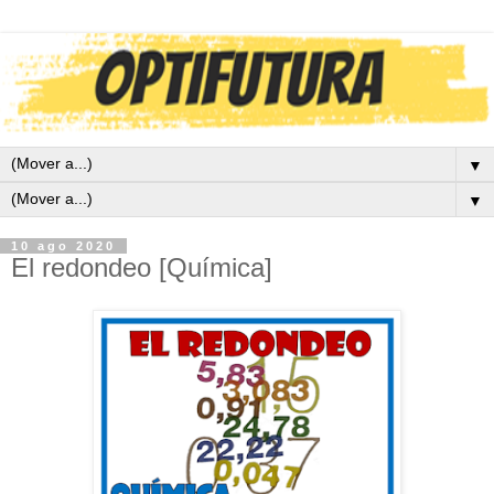
▼
▼
10 ago 2020
El redondeo [Química]