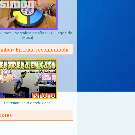
Simon - Nostalgia de años 80 [Juegos de
Mesa]
mber/ Entrada recomendada
Entrenamiento desde casa
dores