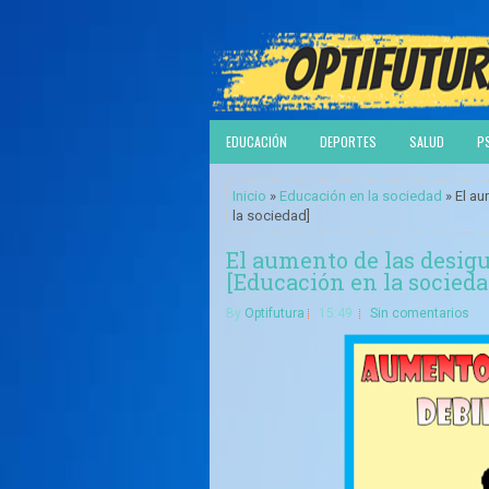
EDUCACIÓN
DEPORTES
SALUD
P
Inicio
»
Educación en la sociedad
» El au
la sociedad]
El aumento de las desigu
[Educación en la socieda
By
Optifutura
15:49
Sin comentarios