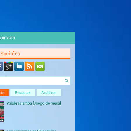
CONTACTO
 Sociales
res
Etiquetas
Archivos
Palabras arriba [Juego de mesa]