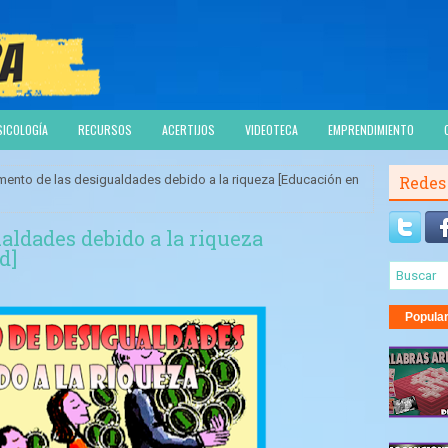
SICOLOGÍA
RECURSOS
ACERTIJOS
VIDEOTECA
EMPRENDIMIENTO
mento de las desigualdades debido a la riqueza [Educación en
Redes
aldades debido a la riqueza
d]
Popula