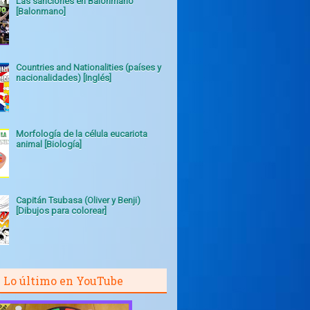
Las sanciones en Balonmano
[Balonmano]
Countries and Nationalities (países y
nacionalidades) [Inglés]
Morfología de la célula eucariota
animal [Biología]
Capitán Tsubasa (Oliver y Benji)
[Dibujos para colorear]
Lo último en YouTube