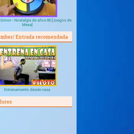
Simon - Nostalgia de años 80 [Juegos de
Mesa]
mber/ Entrada recomendada
Entrenamiento desde casa
dores