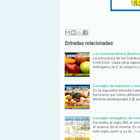
Entradas relacionadas:
Los monosacáridos [Nutrici
La estructura de los hidrat
Cn(H2O)n. Cada letra represe
hidrógeno, la O al oxígeno y
Concepto de nutriente y nutr
En la siguiente entrada tra
funciones así como diferent
window.adsbygoogle || []).p
Concepto energético de nutr
De vuelta al siglo XIX, el c
el avance de la misma. Es i
este siglo, junto a su di…
Le