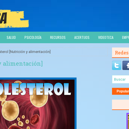
SALUD
PSICOLOGÍA
RECURSOS
ACERTIJOS
VIDEOTECA
EMP
sterol [Nutrición y alimentación]
Redes
 y alimentación]
Popula