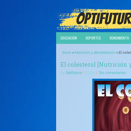
EDUCACIÓN
DEPORTES
RENDIMIENTO
Inicio
»
Nutrición y alimentación
» El cole
El colesterol [Nutrición
By
Optifutura
20:26
Sin comentarios