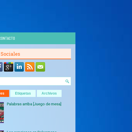
CONTACTO
 Sociales
res
Etiquetas
Archivos
Palabras arriba [Juego de mesa]