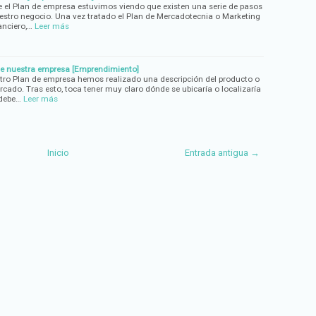
e el Plan de empresa estuvimos viendo que existen una serie de pasos
stro negocio. Una vez tratado el Plan de Mercadotecnia o Marketing
anciero,…
Leer más
 de nuestra empresa [Emprendimiento]
tro Plan de empresa hemos realizado una descripción del producto o
ercado. Tras esto, toca tener muy claro dónde se ubicaría o localizaría
 debe…
Leer más
Inicio
Entrada antigua →