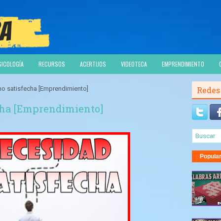
SICOLOGÍA
RECURSOS
ACERTIJOS
VIDEOTECA
EMPRENDIMIENTO
no satisfecha [Emprendimiento]
Redes
cha [Emprendimiento]
Popula