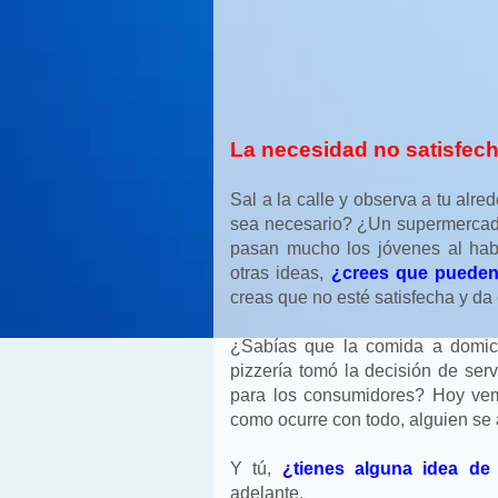
La necesidad no satisfec
Sal a la calle y observa a tu alr
sea necesario? ¿Un supermercado
pasan mucho los jóvenes al hab
otras ideas,
¿crees que pueden
creas que no esté satisfecha y da 
¿Sabías que la comida a domici
pizzería tomó la decisión de ser
para los consumidores? Hoy vemo
como ocurre con todo, alguien se a
Y tú,
¿tienes alguna idea de
adelante.