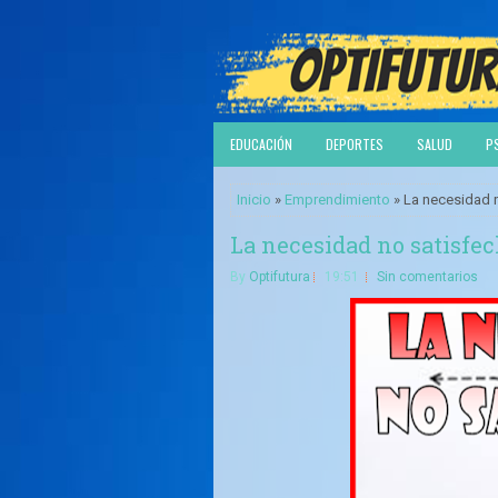
EDUCACIÓN
DEPORTES
SALUD
P
Inicio
»
Emprendimiento
» La necesidad 
La necesidad no satisfe
By
Optifutura
19:51
Sin comentarios