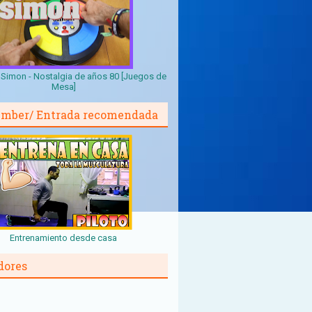
Simon - Nostalgia de años 80 [Juegos de
Mesa]
mber/ Entrada recomendada
Entrenamiento desde casa
dores