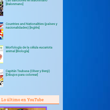
Las sanciones en Balonmano
[Balonmano]
Countries and Nationalities (países y
nacionalidades) [Inglés]
Morfología de la célula eucariota
animal [Biología]
Capitán Tsubasa (Oliver y Benji)
[Dibujos para colorear]
Lo último en YouTube