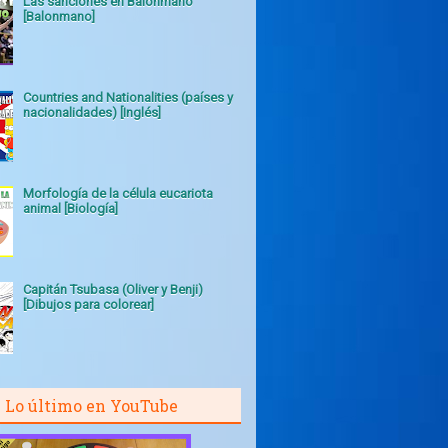
Las sanciones en Balonmano
[Balonmano]
Countries and Nationalities (países y
nacionalidades) [Inglés]
Morfología de la célula eucariota
animal [Biología]
Capitán Tsubasa (Oliver y Benji)
[Dibujos para colorear]
Lo último en YouTube