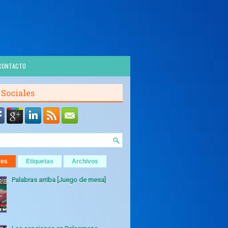
CONTACTO
 Sociales
res
Etiquetas
Archivos
Palabras arriba [Juego de mesa]