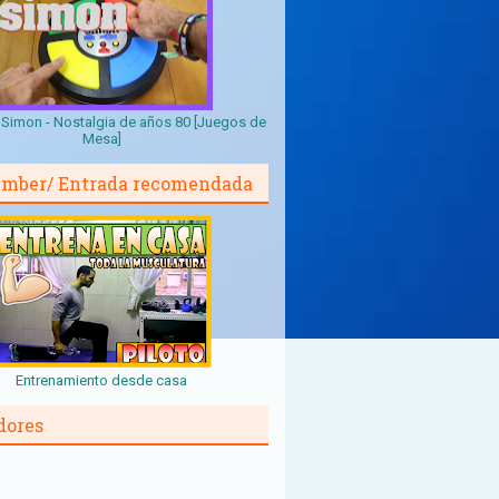
Simon - Nostalgia de años 80 [Juegos de
Mesa]
mber/ Entrada recomendada
Entrenamiento desde casa
dores