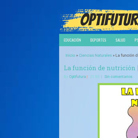
EDUCACIÓN
DEPORTES
SALUD
P
Inicio
»
Ciencias Naturales
» La función de
La función de nutrición 
By
Optifutura
21:03
Sin comentarios